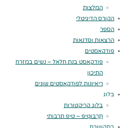
המלצות
הקורס הדיגיטלי
הספר
הרצאות וסדנאות
פודקאסטים
פודקאסט בנת חלאל – נשים במזרח
התיכון
ריאיונות לפודקאסטים שונים
בלוג
בלוג קריקטורות
תַּרְבּוּטִיפּ – טיפ תרבותי
בתקשורת