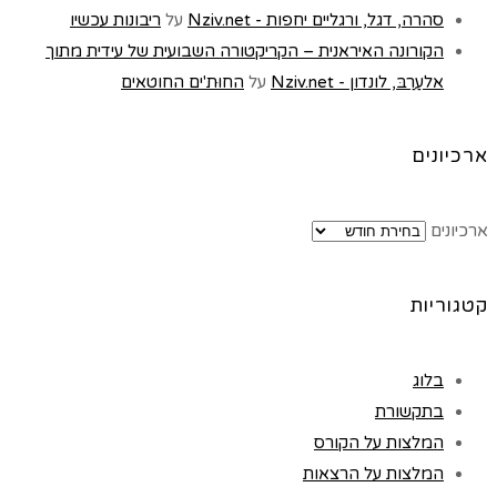
סהרה, דגל, ורגליים יחפות - Nziv.net
על
ריבונות עכשיו
הקורונה האיראנית – הקריקטורה השבועית של עידית מתוך
אלעַרַבּ, לונדון - Nziv.net
על
החוּת'ים החוטאים
ארכיונים
ארכיונים
קטגוריות
בלוג
בתקשורת
המלצות על הקורס
המלצות על הרצאות