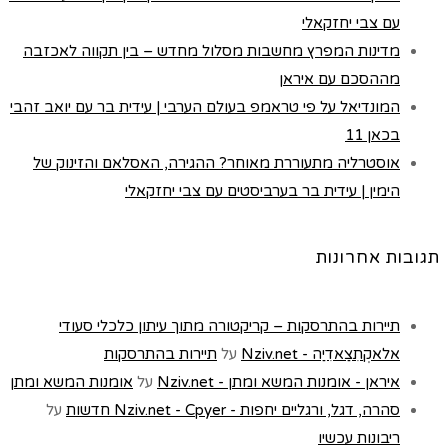
עם צבי יחזקאלי
מדינות המפרץ מחשבות מסלול מחדש – בין תקווה לאכזבה
מההסכם עם איראן
המונדיאל על פי טראמפ בעולם הערבי | עידית בר עם יואב זהבי
בכאן 11
אוסטרליה מתעוררת מאוחר? ההגירה, האסלאם והזינוק של
הימין | עידית בר בערביסטים עם צבי יחזקאלי
תגובות אחרונות
תיירות בהתרסקות – קריקטורה מתוך עיתון כלכלי סעודי
אלאקְתִצַאדִיַה - Nziv.net
על
תיירות בהתרסקות
איראן - אומנות המשא ומתן - Nziv.net
על
אומנות המשא ומתן
סהרה, דגל, ורגליים יחפות - Nziv.net - Cpyer חדשות
על
ריבונות עכשיו