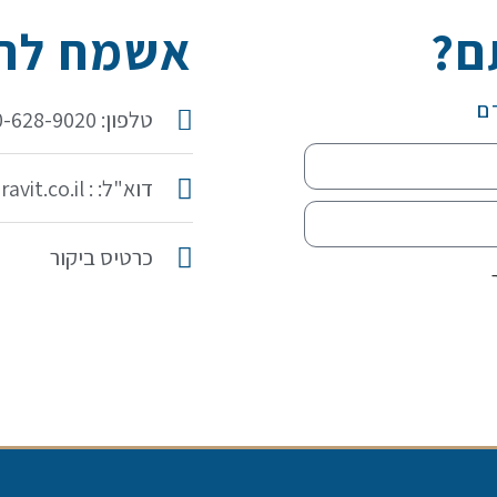
ם?
אשמח להכ
ם
טלפון: 050-628-9020
דוא"ל: : idit@iditaravit.co.il
כרטיס ביקור