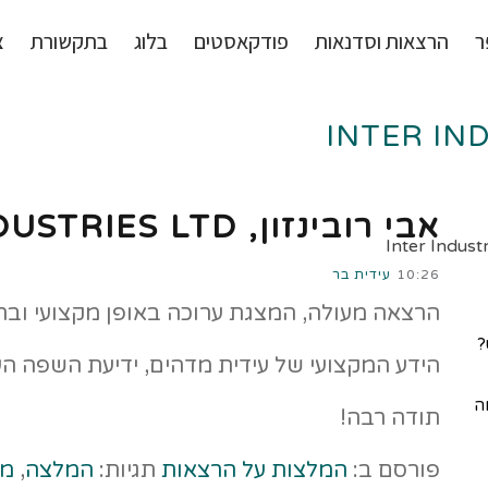
ר
הרצאות וסדנאות
פודקאסטים
בלוג
בתקשורת
צ
אבי רובינזון, INTER INDUSTRIES LTD
10:26
עידית בר
הרצאה מעולה, המצגת ערוכה באופן מקצועי וברו
?
הידע המקצועי של עידית מדהים, ידיעת השפה הע
ה
תודה רבה!
פורסם ב:
המלצות על הרצאות
תגיות:
המלצה
,
מע