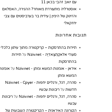
עם יואב זהבי בכאן 11
אוסטרליה מתעוררת מאוחר? ההגירה, האסלאם
והזינוק של הימין | עידית בר בערביסטים עם צבי
יחזקאלי
תגובות אחרונות
תיירות בהתרסקות – קריקטורה מתוך עיתון כלכלי
סעודי אלאקְתִצַאדִיַה - Nziv.net
על
תיירות
בהתרסקות
איראן - אומנות המשא ומתן - Nziv.net
על
אומנות
המשא ומתן
סהרה, דגל, ורגליים יחפות - Nziv.net - Cpyer
חדשות
על
ריבונות עכשיו
סהרה, דגל, ורגליים יחפות - Nziv.net
על
ריבונות
עכשיו
הקורונה האיראנית – הקריקטורה השבועית של