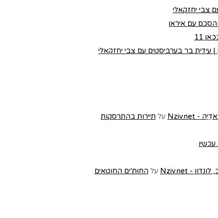
 צבי יחזקאלי
הסכם עם איראן
ן 11
 עידית בר בערביסטים עם צבי יחזקאלי
Nziv.ne
על
תיירות בהתרסקות
 עכשיו
- Nziv.net
על
החוּת'ים החוטאים