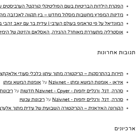
הפקרת הילדות הבריטיות בשם הפוליטיקלי קורקט? הערביסטים עם
מדינות המפרץ מחשבות מסלול מחדש – בין תקווה לאכזבה מה
המונדיאל על פי טראמפ בעולם הערבי | עידית בר עם יואב זהבי בכא
אוסטרליה מתעוררת מאוחר? ההגירה, האסלאם והזינוק של הימין |
תגובות אחרונות
תיירות בהתרסקות – קריקטורה מתוך עיתון כלכלי סעודי אלאקְתִצַאדִיַה - t
איראן - אומנות המשא ומתן - Nziv.net
על
אומנות המשא ומתן
סהרה, דגל, ורגליים יחפות - Nziv.net - Cpyer חדשות
על
ריבונות
סהרה, דגל, ורגליים יחפות - Nziv.net
על
ריבונות עכשיו
הקורונה האיראנית – הקריקטורה השבועית של עידית מתוך אלעַרַבּ, לונדון 
ארכיונים