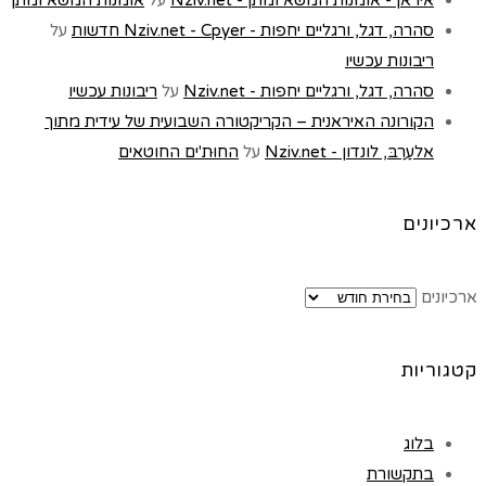
סהרה, דגל, ורגליים יחפות - Nziv.net - Cpyer חדשות
על
ריבונות עכשיו
סהרה, דגל, ורגליים יחפות - Nziv.net
על
ריבונות עכשיו
הקורונה האיראנית – הקריקטורה השבועית של עידית מתוך
אלעַרַבּ, לונדון - Nziv.net
על
החוּת'ים החוטאים
ארכיונים
ארכיונים
קטגוריות
בלוג
בתקשורת