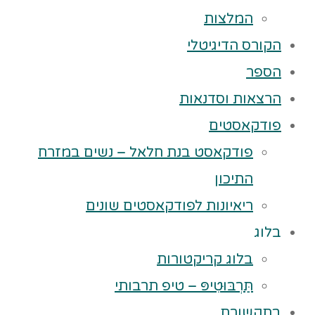
המלצות
הקורס הדיגיטלי
הספר
הרצאות וסדנאות
פודקאסטים
פודקאסט בנת חלאל – נשים במזרח
התיכון
ריאיונות לפודקאסטים שונים
בלוג
בלוג קריקטורות
תַּרְבּוּטִיפּ – טיפ תרבותי
בתקשורת