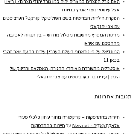
האם גורל הנוצרים במצרים יהיה כמו גורל יהודי מצרים? | ריאיון
אצל עיתונאי מצרי אמיץ במיוחד
הפקרת הילדות הבריטיות בשם הפוליטיקלי קורקט? הערביסטים
עם צבי יחזקאלי
מדינות המפרץ מחשבות מסלול מחדש – בין תקווה לאכזבה
מההסכם עם איראן
המונדיאל על פי טראמפ בעולם הערבי | עידית בר עם יואב זהבי
בכאן 11
אוסטרליה מתעוררת מאוחר? ההגירה, האסלאם והזינוק של
הימין | עידית בר בערביסטים עם צבי יחזקאלי
תגובות אחרונות
תיירות בהתרסקות – קריקטורה מתוך עיתון כלכלי סעודי
אלאקְתִצַאדִיַה - Nziv.net
על
תיירות בהתרסקות
איראן - אומנות המשא ומתן - Nziv.net
על
אומנות המשא ומתן