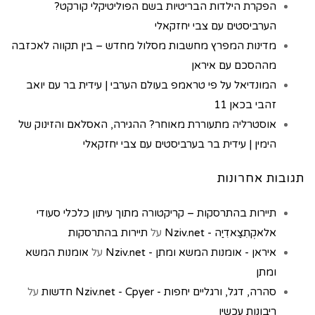
הפקרת הילדות הבריטיות בשם הפוליטיקלי קורקט?
הערביסטים עם צבי יחזקאלי
מדינות המפרץ מחשבות מסלול מחדש – בין תקווה לאכזבה
מההסכם עם איראן
המונדיאל על פי טראמפ בעולם הערבי | עידית בר עם יואב
זהבי בכאן 11
אוסטרליה מתעוררת מאוחר? ההגירה, האסלאם והזינוק של
הימין | עידית בר בערביסטים עם צבי יחזקאלי
תגובות אחרונות
תיירות בהתרסקות – קריקטורה מתוך עיתון כלכלי סעודי
אלאקְתִצַאדִיַה - Nziv.net
על
תיירות בהתרסקות
איראן - אומנות המשא ומתן - Nziv.net
על
אומנות המשא
ומתן
סהרה, דגל, ורגליים יחפות - Nziv.net - Cpyer חדשות
על
ריבונות עכשיו