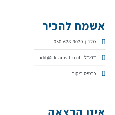
אשמח להכיר
טלפון: 050-628-9020
דוא"ל: : idit@iditaravit.co.il
כרטיס ביקור
איזו הרצאה