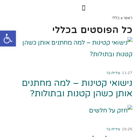
הרצאות וסדנאות
הקורס הדיגיטלי
ראשי
»
כללי
כל הפוסטים ב
כללי
פתח
קרא עוד ←
11:27
עידית בר
נישואי קטינות – למה מחתנים
אותן כשהן קטנות ובתולות?
קרא עוד ←
10:25
עידית בר