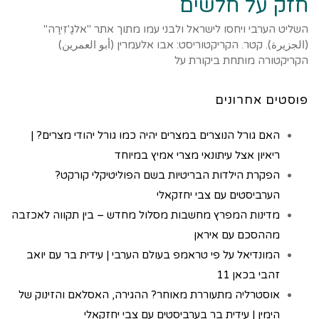
חזק על חלשים
השליט הערבי ויחסו לישראל ולבני עמו מתוך אתר "אלגַ'זִירַה"
(الجزيرة). קטר. הקריקטוריסט: אבו אלעמרין (أبو العمرين)
הקריקטורה מותחת ביקורת על
פוסטים אחרונים
האם גורל הנוצרים במצרים יהיה כמו גורל יהודי מצרים? |
ריאיון אצל עיתונאי מצרי אמיץ במיוחד
הפקרת הילדות הבריטיות בשם הפוליטיקלי קורקט?
הערביסטים עם צבי יחזקאלי
מדינות המפרץ מחשבות מסלול מחדש – בין תקווה לאכזבה
מההסכם עם איראן
המונדיאל על פי טראמפ בעולם הערבי | עידית בר עם יואב
זהבי בכאן 11
אוסטרליה מתעוררת מאוחר? ההגירה, האסלאם והזינוק של
הימין | עידית בר בערביסטים עם צבי יחזקאלי