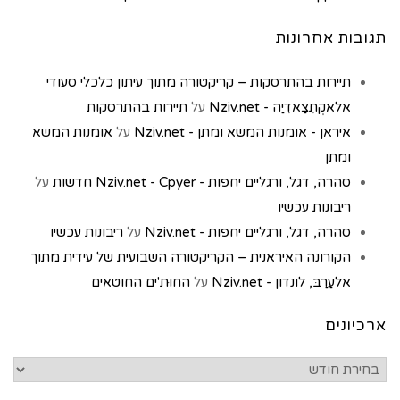
תגובות אחרונות
תיירות בהתרסקות – קריקטורה מתוך עיתון כלכלי סעודי
אלאקְתִצַאדִיַה - Nziv.net
על
תיירות בהתרסקות
איראן - אומנות המשא ומתן - Nziv.net
על
אומנות המשא
ומתן
סהרה, דגל, ורגליים יחפות - Nziv.net - Cpyer חדשות
על
ריבונות עכשיו
סהרה, דגל, ורגליים יחפות - Nziv.net
על
ריבונות עכשיו
הקורונה האיראנית – הקריקטורה השבועית של עידית מתוך
אלעַרַבּ, לונדון - Nziv.net
על
החוּת'ים החוטאים
ארכיונים