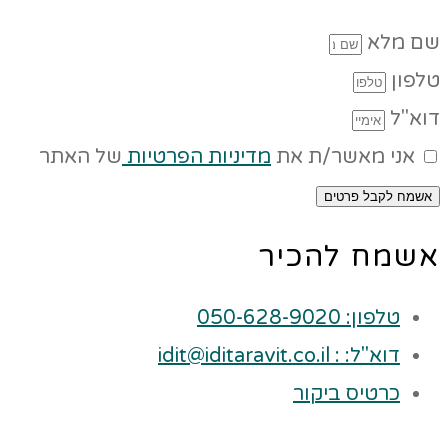
שם מלא
טלפון
דוא"ל
אני מאשר/ת את
מדיניות הפרטיות
של האתר
אשמח לקבל פרטים
אשמח להכיר
טלפון: 050-628-9020
דוא"ל: : idit@iditaravit.co.il
כרטיס ביקור