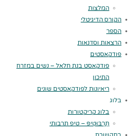
המלצות
הקורס הדיגיטלי
הספר
הרצאות וסדנאות
פודקאסטים
פודקאסט בנת חלאל – נשים במזרח
התיכון
ריאיונות לפודקאסטים שונים
בלוג
בלוג קריקטורות
תַּרְבּוּטִיפּ – טיפ תרבותי
בתקשורת