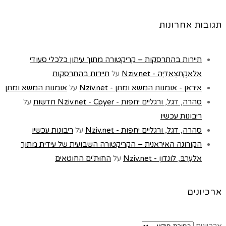
תגובות אחרונות
תיירות בהתרסקות – קריקטורה מתוך עיתון כלכלי סעודי
אלאקְתִצַאדִיַה - Nziv.net
על
תיירות בהתרסקות
איראן - אומנות המשא ומתן - Nziv.net
על
אומנות המשא ומתן
סהרה, דגל, ורגליים יחפות - Nziv.net - Cpyer חדשות
על
ריבונות עכשיו
סהרה, דגל, ורגליים יחפות - Nziv.net
על
ריבונות עכשיו
הקורונה האיראנית – הקריקטורה השבועית של עידית מתוך
אלעַרַבּ, לונדון - Nziv.net
על
החוּת'ים החוטאים
ארכיונים