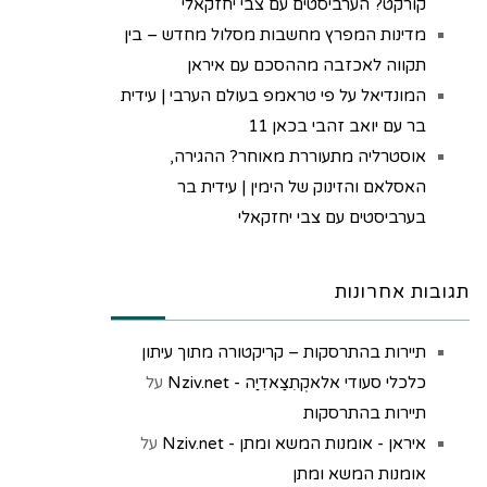
קורקט? הערביסטים עם צבי יחזקאלי
מדינות המפרץ מחשבות מסלול מחדש – בין
תקווה לאכזבה מההסכם עם איראן
המונדיאל על פי טראמפ בעולם הערבי | עידית
בר עם יואב זהבי בכאן 11
אוסטרליה מתעוררת מאוחר? ההגירה,
האסלאם והזינוק של הימין | עידית בר
בערביסטים עם צבי יחזקאלי
תגובות אחרונות
תיירות בהתרסקות – קריקטורה מתוך עיתון
כלכלי סעודי אלאקְתִצַאדִיַה - Nziv.net
על
תיירות בהתרסקות
איראן - אומנות המשא ומתן - Nziv.net
על
אומנות המשא ומתן