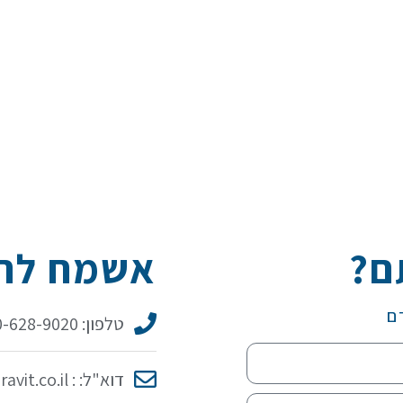
ם?
אשמח להכ
ם
טלפון: 050-628-9020
דוא"ל: : idit@iditaravit.co.il