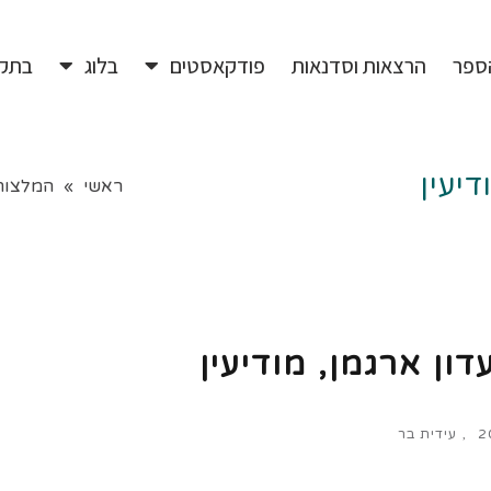
ספר
הרצאות וסדנאות
פודקאסטים
בלוג
בתק
דיעין
ראשי
»
המלצות
דון ארגמן, מודיעין
2
עידית בר