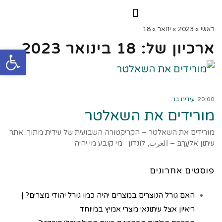
הרצאות וסדנאות
הקורס הדיגיטלי
ראשי
»
2023
»
ינואר
»
18
ארכיון של:
18 בינואר 2023
פתח
קרא עוד ←
20:00
עידית בר
מורידים את השאלטר
מורידים את השאלטר – הקריקטורה השבועית של עידית מתוך: אתר
עיתון אלעַרַבּ – العرب, לונדון מי קובע מי יהיה
פוסטים אחרונים
האם גורל הנוצרים במצרים יהיה כמו גורל יהודי מצרים? |
ריאיון אצל עיתונאי מצרי אמיץ במיוחד