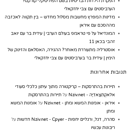
הפקרת הילדות הבריטיות בשם הפוליטיקלי קורקט?
הערביסטים עם צבי יחזקאלי
מדינות המפרץ מחשבות מסלול מחדש – בין תקווה לאכזבה
מההסכם עם איראן
המונדיאל על פי טראמפ בעולם הערבי | עידית בר עם יואב
זהבי בכאן 11
אוסטרליה מתעוררת מאוחר? ההגירה, האסלאם והזינוק של
הימין | עידית בר בערביסטים עם צבי יחזקאלי
תגובות אחרונות
תיירות בהתרסקות – קריקטורה מתוך עיתון כלכלי סעודי
אלאקְתִצַאדִיַה - Nziv.net
על
תיירות בהתרסקות
איראן - אומנות המשא ומתן - Nziv.net
על
אומנות המשא
ומתן
סהרה, דגל, ורגליים יחפות - Nziv.net - Cpyer חדשות
על
ריבונות עכשיו