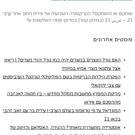
שותקים או מושתקים? הקריקטורה השבועית של עידית מתוך אתר עַרַבִּי
21 – عربي 21 (במימון קטר) במרוקו אסרו השלטונות על
פוסטים אחרונים
האם גורל הנוצרים במצרים יהיה כמו גורל יהודי מצרים? | ריאיון
אצל עיתונאי מצרי אמיץ במיוחד
הפקרת הילדות הבריטיות בשם הפוליטיקלי קורקט? הערביסטים
עם צבי יחזקאלי
מדינות המפרץ מחשבות מסלול מחדש – בין תקווה לאכזבה
מההסכם עם איראן
המונדיאל על פי טראמפ בעולם הערבי | עידית בר עם יואב זהבי
בכאן 11
אוסטרליה מתעוררת מאוחר? ההגירה, האסלאם והזינוק של