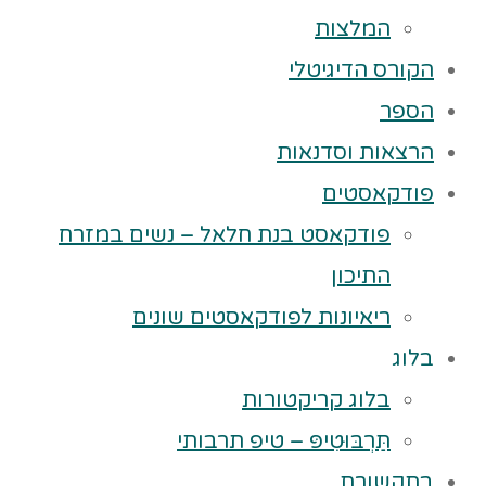
המלצות
הקורס הדיגיטלי
הספר
הרצאות וסדנאות
פודקאסטים
פודקאסט בנת חלאל – נשים במזרח
התיכון
ריאיונות לפודקאסטים שונים
בלוג
בלוג קריקטורות
תַּרְבּוּטִיפּ – טיפ תרבותי
בתקשורת