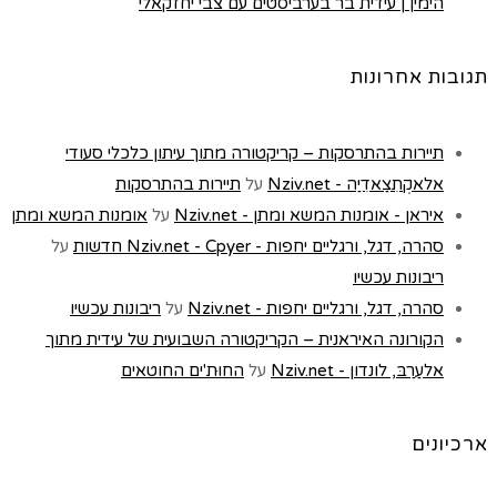
הימין | עידית בר בערביסטים עם צבי יחזקאלי
תגובות אחרונות
תיירות בהתרסקות – קריקטורה מתוך עיתון כלכלי סעודי
אלאקְתִצַאדִיַה - Nziv.net
על
תיירות בהתרסקות
איראן - אומנות המשא ומתן - Nziv.net
על
אומנות המשא ומתן
סהרה, דגל, ורגליים יחפות - Nziv.net - Cpyer חדשות
על
ריבונות עכשיו
סהרה, דגל, ורגליים יחפות - Nziv.net
על
ריבונות עכשיו
הקורונה האיראנית – הקריקטורה השבועית של עידית מתוך
אלעַרַבּ, לונדון - Nziv.net
על
החוּת'ים החוטאים
ארכיונים