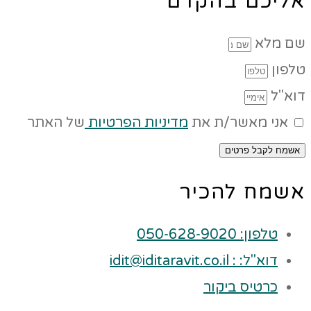
אליכם בהקדם
שם מלא
טלפון
דוא"ל
אני מאשר/ת את
מדיניות הפרטיות
של האתר
אשמח לקבל פרטים
אשמח להכיר
טלפון: 050-628-9020
דוא"ל: : idit@iditaravit.co.il
כרטיס ביקור