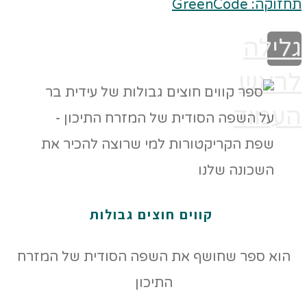
תחזוקה: GreenCode
גלילה
לראש
העמוד
קווים חוצים גבולות
הוא ספר שחושף את השפה הסודית של המזרח
התיכון