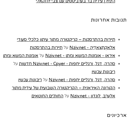
הימין | עידית בר בערביסטים עם צבי יחזקאלי
תגובות אחרונות
תיירות בהתרסקות – קריקטורה מתוך עיתון כלכלי סעודי
אלאקְתִצַאדִיַה - Nziv.net
על
תיירות בהתרסקות
איראן - אומנות המשא ומתן - Nziv.net
על
אומנות המשא ומתן
סהרה, דגל, ורגליים יחפות - Nziv.net - Cpyer חדשות
על
ריבונות עכשיו
סהרה, דגל, ורגליים יחפות - Nziv.net
על
ריבונות עכשיו
הקורונה האיראנית – הקריקטורה השבועית של עידית מתוך
אלעַרַבּ, לונדון - Nziv.net
על
החוּת'ים החוטאים
ארכיונים