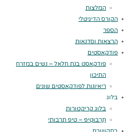
המלצות
הקורס הדיגיטלי
הספר
הרצאות וסדנאות
פודקאסטים
פודקאסט בנת חלאל – נשים במזרח
התיכון
ריאיונות לפודקאסטים שונים
בלוג
בלוג קריקטורות
תַּרְבּוּטִיפּ – טיפ תרבותי
בתקשורת