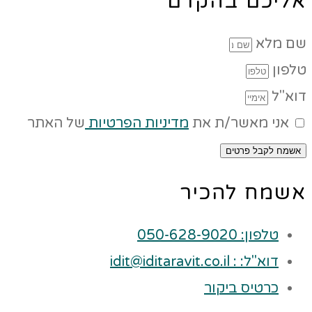
אליכם בהקדם
שם מלא
טלפון
דוא"ל
אני מאשר/ת את
מדיניות הפרטיות
של האתר
אשמח לקבל פרטים
אשמח להכיר
טלפון: 050-628-9020
דוא"ל: : idit@iditaravit.co.il
כרטיס ביקור