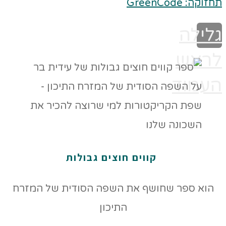
תחזוקה: GreenCode
גלילה
לראש
העמוד
קווים חוצים גבולות
הוא ספר שחושף את השפה הסודית של המזרח
התיכון