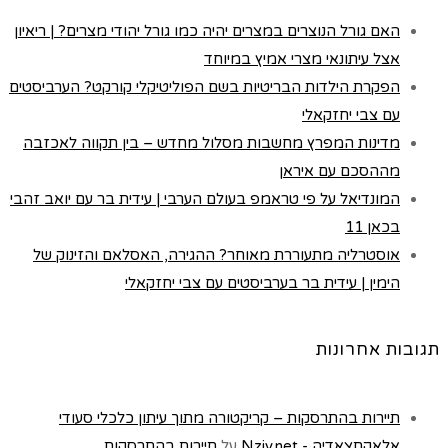
האם גורל הנוצרים במצרים יהיה כמו גורל יהודי מצרים? | ריאיון
אצל עיתונאי מצרי אמיץ במיוחד
הפקרת הילדות הבריטיות בשם הפוליטיקלי קורקט? הערביסטים
עם צבי יחזקאלי
מדינות המפרץ מחשבות מסלול מחדש – בין תקווה לאכזבה
מההסכם עם איראן
המונדיאל על פי טראמפ בעולם הערבי | עידית בר עם יואב זהבי
בכאן 11
אוסטרליה מתעוררת מאוחר? ההגירה, האסלאם והזינוק של
הימין | עידית בר בערביסטים עם צבי יחזקאלי
תגובות אחרונות
תיירות בהתרסקות – קריקטורה מתוך עיתון כלכלי סעודי
אלאקְתִצַאדִיַה - Nziv.net
על
תיירות בהתרסקות