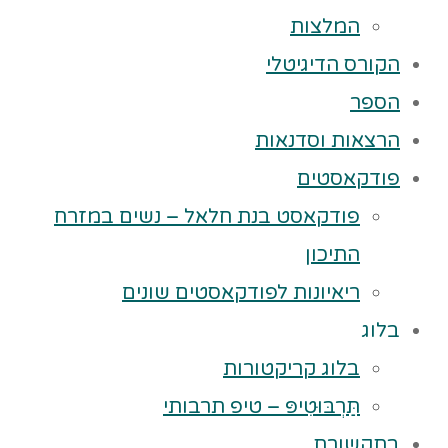
המלצות
הקורס הדיגיטלי
הספר
הרצאות וסדנאות
פודקאסטים
פודקאסט בנת חלאל – נשים במזרח
התיכון
ריאיונות לפודקאסטים שונים
בלוג
בלוג קריקטורות
תַּרְבּוּטִיפּ – טיפ תרבותי
בתקשורת