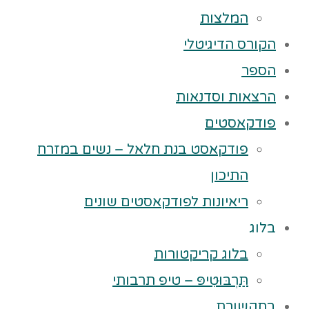
המלצות
הקורס הדיגיטלי
הספר
הרצאות וסדנאות
פודקאסטים
פודקאסט בנת חלאל – נשים במזרח
התיכון
ריאיונות לפודקאסטים שונים
בלוג
בלוג קריקטורות
תַּרְבּוּטִיפּ – טיפ תרבותי
בתקשורת