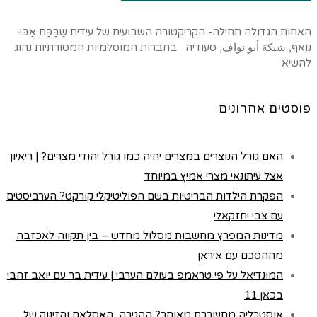
האחות הגדולה תחילה- הקריקטורה השבועית של עידית שַבַּכַּת אַבּוּ
נַוַאף, شبكة أبو نواف, סעודיה בחברות המוסלמיות המסורתיות נהוג
להשיא
פוסטים אחרונים
האם גורל הנוצרים במצרים יהיה כמו גורל יהודי מצרים? | ריאיון
אצל עיתונאי מצרי אמיץ במיוחד
הפקרת הילדות הבריטיות בשם הפוליטיקלי קורקט? הערביסטים
עם צבי יחזקאלי
מדינות המפרץ מחשבות מסלול מחדש – בין תקווה לאכזבה
מההסכם עם איראן
המונדיאל על פי טראמפ בעולם הערבי | עידית בר עם יואב זהבי
בכאן 11
אוסטרליה מתעוררת מאוחר? ההגירה, האסלאם והזינוק של