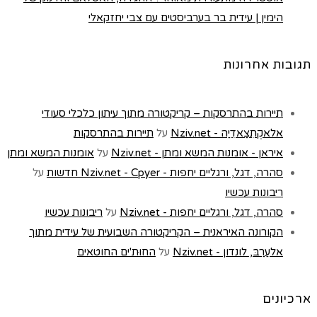
הימין | עידית בר בערביסטים עם צבי יחזקאלי
תגובות אחרונות
תיירות בהתרסקות – קריקטורה מתוך עיתון כלכלי סעודי
אלאקְתִצַאדִיַה - Nziv.net
על
תיירות בהתרסקות
איראן - אומנות המשא ומתן - Nziv.net
על
אומנות המשא ומתן
סהרה, דגל, ורגליים יחפות - Nziv.net - Cpyer חדשות
על
ריבונות עכשיו
סהרה, דגל, ורגליים יחפות - Nziv.net
על
ריבונות עכשיו
הקורונה האיראנית – הקריקטורה השבועית של עידית מתוך
אלעַרַבּ, לונדון - Nziv.net
על
החוּת'ים החוטאים
ארכיונים