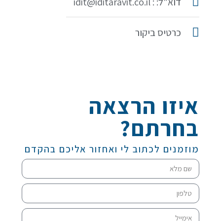
דוא"ל: : idit@iditaravit.co.il
כרטיס ביקור
איזו הרצאה
בחרתם?
מוזמנים לכתוב לי ואחזור אליכם בהקדם