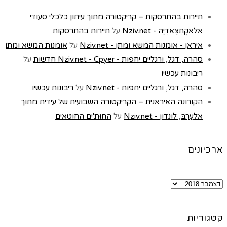
תיירות בהתרסקות – קריקטורה מתוך עיתון כלכלי סעודי
אלאקְתִצַאדִיַה - Nziv.net
על
תיירות בהתרסקות
איראן - אומנות המשא ומתן - Nziv.net
על
אומנות המשא ומתן
סהרה, דגל, ורגליים יחפות - Nziv.net - Cpyer חדשות
על
ריבונות עכשיו
סהרה, דגל, ורגליים יחפות - Nziv.net
על
ריבונות עכשיו
הקורונה האיראנית – הקריקטורה השבועית של עידית מתוך
אלעַרַבּ, לונדון - Nziv.net
על
החוּת'ים החוטאים
ארכיונים
קטגוריות