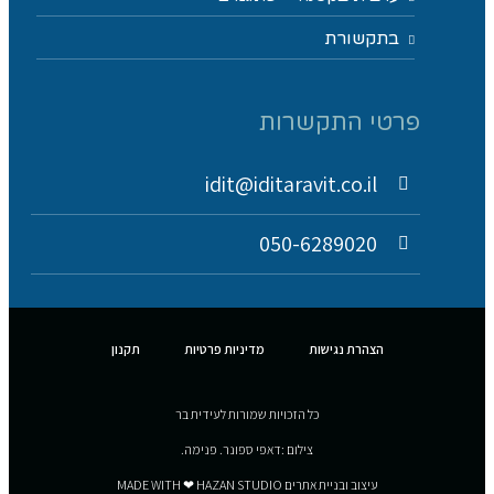
בתקשורת
פרטי התקשרות
idit@iditaravit.co.il
050-6289020
הצהרת נגישות
מדיניות פרטיות
תקנון
כל הזכויות שמורות לעידית בר
צילום :דאפי ספונר. פנימה.
עיצוב ובניית אתרים MADE WITH ❤ HAZAN STUDIO