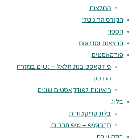
המלצות
הקורס הדיגיטלי
הספר
הרצאות וסדנאות
פודקאסטים
פודקאסט בנת חלאל – נשים במזרח
התיכון
ריאיונות לפודקאסטים שונים
בלוג
בלוג קריקטורות
תַּרְבּוּטִיפּ – טיפ תרבותי
בתקשורת