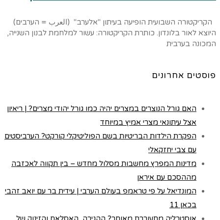
הקריקטורה השבועית הופיעה בעיתון "אלערב" (العرب = הערבים)
היוצא לאור בלונדון. כותרת הקריקטורה: עשור למלחמת לבנון השנייה,
המכונה בערבית
פוסטים אחרונים
האם גורל הנוצרים במצרים יהיה כמו גורל יהודי מצרים? | ריאיון
אצל עיתונאי מצרי אמיץ במיוחד
הפקרת הילדות הבריטיות בשם הפוליטיקלי קורקט? הערביסטים
עם צבי יחזקאלי
מדינות המפרץ מחשבות מסלול מחדש – בין תקווה לאכזבה
מההסכם עם איראן
המונדיאל על פי טראמפ בעולם הערבי | עידית בר עם יואב זהבי
בכאן 11
אוסטרליה מתעוררת מאוחר? ההגירה, האסלאם והזינוק של