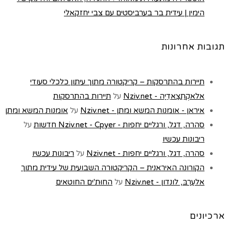
הימין | עידית בר בערביסטים עם צבי יחזקאלי
תגובות אחרונות
תיירות בהתרסקות – קריקטורה מתוך עיתון כלכלי סעודי
אלאקְתִצַאדִיַה - Nziv.net
על
תיירות בהתרסקות
איראן - אומנות המשא ומתן - Nziv.net
על
אומנות המשא ומתן
סהרה, דגל, ורגליים יחפות - Nziv.net - Cpyer חדשות
על
ריבונות עכשיו
סהרה, דגל, ורגליים יחפות - Nziv.net
על
ריבונות עכשיו
הקורונה האיראנית – הקריקטורה השבועית של עידית מתוך
אלעַרַבּ, לונדון - Nziv.net
על
החוּת'ים החוטאים
ארכיונים