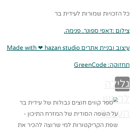
כל הזכויות שמורות לעידית בר
צילום :דאפי ספונר. פנימה.
עיצוב ובניית אתרים Made with ❤ hazan studio
תחזוקה: GreenCode
גלילה
לראש
העמוד