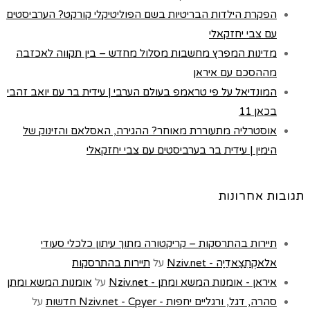
הפקרת הילדות הבריטיות בשם הפוליטיקלי קורקט? הערביסטים
עם צבי יחזקאלי
מדינות המפרץ מחשבות מסלול מחדש – בין תקווה לאכזבה
מההסכם עם איראן
המונדיאל על פי טראמפ בעולם הערבי | עידית בר עם יואב זהבי
בכאן 11
אוסטרליה מתעוררת מאוחר? ההגירה, האסלאם והזינוק של
הימין | עידית בר בערביסטים עם צבי יחזקאלי
תגובות אחרונות
תיירות בהתרסקות – קריקטורה מתוך עיתון כלכלי סעודי
אלאקְתִצַאדִיַה - Nziv.net
על
תיירות בהתרסקות
איראן - אומנות המשא ומתן - Nziv.net
על
אומנות המשא ומתן
סהרה, דגל, ורגליים יחפות - Nziv.net - Cpyer חדשות
על