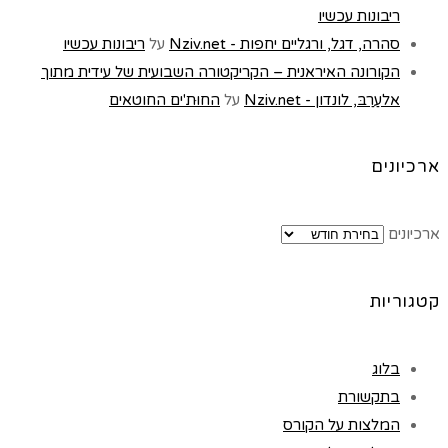
ריבונות עכשיו
סהרה, דגל, ורגליים יחפות - Nziv.net
על
ריבונות עכשיו
הקורונה האיראנית – הקריקטורה השבועית של עידית מתוך
אלעַרַבּ, לונדון - Nziv.net
על
החוּת'ים החוטאים
ארכיונים
ארכיונים
קטגוריות
בלוג
בתקשורת
המלצות על הקורס