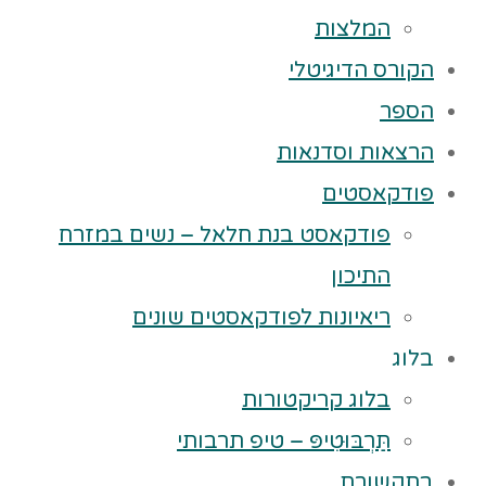
המלצות
הקורס הדיגיטלי
הספר
הרצאות וסדנאות
פודקאסטים
פודקאסט בנת חלאל – נשים במזרח
התיכון
ריאיונות לפודקאסטים שונים
בלוג
בלוג קריקטורות
תַּרְבּוּטִיפּ – טיפ תרבותי
בתקשורת