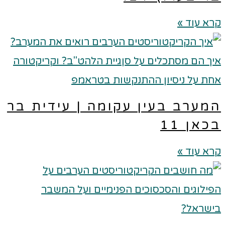
א עוד »
מערב בעין עקומה | עידית בר
כאן 11
א עוד »