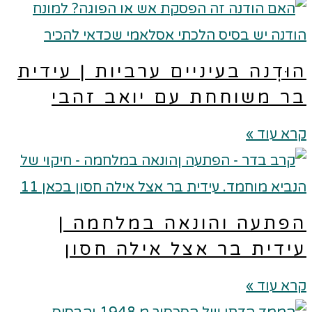
וּדְנה בעיניים ערביות | עידית
ר משוחחת עם יואב זהבי
א עוד »
פתעה והונאה במלחמה |
ידית בר אצל אילה חסון
א עוד »