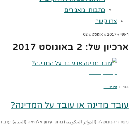
כתבות ומאמרים
צרו קשר
ראשי
»
2017
»
אוגוסט
»
02
ארכיון של:
2 באוגוסט 2017
קרא עוד ←
11:44
עידית בר
עובד מדינה או עובד על המדינה?
משרדי הממשלה (الدوائر الحكومية) מתוך עיתון אלחַיַאה (الحياة). ע