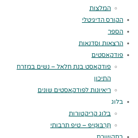
המלצות
הקורס הדיגיטלי
הספר
הרצאות וסדנאות
פודקאסטים
פודקאסט בנת חלאל – נשים במזרח
התיכון
ריאיונות לפודקאסטים שונים
בלוג
בלוג קריקטורות
תַּרְבּוּטִיפּ – טיפ תרבותי
בתקשורת