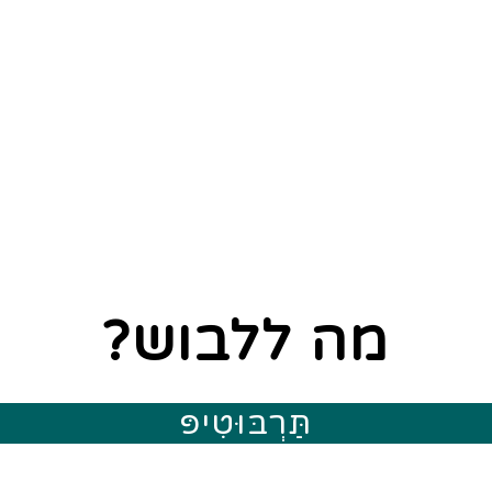
מה ללבוש?
תַּרְבּוּטִיפּ