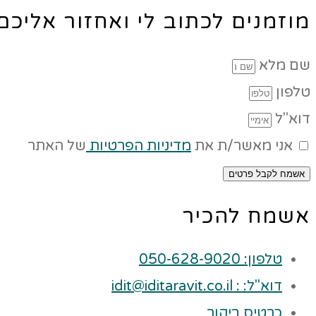
מוזמנים לכתוב לי ואחזור אליכ
שם מלא
טלפון
דוא"ל
אני מאשר/ת את
מדיניות הפרטיות
של האתר
אשמח לקבל פרטים
אשמח להכיר
טלפון: 050-628-9020
דוא"ל: : idit@iditaravit.co.il
כרטיס ביקור