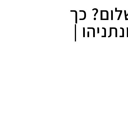
לום? כך
תניהו |