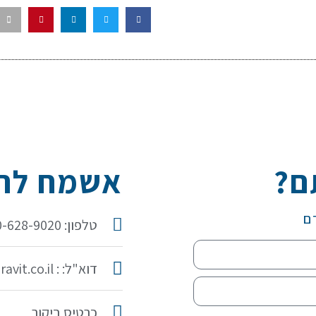
ם?
אשמח להכ
ם
טלפון: 050-628-9020
דוא"ל: : idit@iditaravit.co.il
כרטיס ביקור