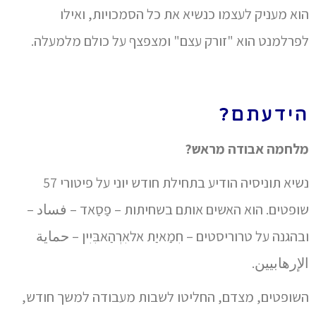
הוא מעניק לעצמו כנשיא את כל הסמכויות, ואילו
לפרלמנט הוא "זורק עצם" ומצפצף על כולם מלמעלה.
הידעתם?
מלחמה אבודה מראש?
נשיא תוניסיה הודיע בתחילת חודש יוני על פיטורי 57
שופטים. הוא האשים אותם בשחיתות – פַסַאד – فساد –
ובהגנה על טרוריסטים – חִמַאיַת אלאִרְהַאבִּיִין – حماية
الإرهابيين.
השופטים, מצדם, החליטו לשבות מעבודה למשך חודש,