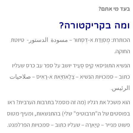
בעד מי אתם?
ומה בקריקטורה?
הכותרת: מֻסְוַדַת א-דֻסְתוּר – مسودة الدستور- טיוטת
החוקה.
הנשיא התוניסאי קַיְס סֻעַיד יושב על ספר עב כרס שעליו
כתוב – סמכויות הנשיא – צַלַאחִיַאת א-רַאִיס – صلاحيات
الرئيس.
הוא משכל את רגליו (מה זה מסמל בתרבות הערבית? ראו
בפוסטים של ה"תרבוטיפ" שלי) בהתנשאות, ומעיף מטוס
פשוט מנייר – טַיַארַה – שעליו כתוב – סמכויות הפרלמנט.