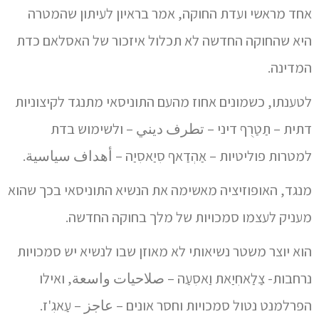
אחד מראשי ועדת החוקה, אמר בראיון לעיתון שהמטרה
היא שהחוקה החדשה לא תכלול איזכור של האסלאם כדת
המדינה.
לטענתו, כשמונים אחוז מהעם התוניסאי מתנגד לקיצוניות
דתית – תַטַרֻף דיני – تطرف ديني – ולשימוש בדת
למטרות פוליטיות – אַהְדַאף סִיַאסִיַה – أهداف سياسية.
מנגד, האופוזיציה מאשימה את הנשיא התוניסאי בכך שהוא
מעניק לעצמו סמכויות של מלך בחוקה החדשה.
הוא יוצר משטר נשיאותי לא מאוזן שבו לנשיא יש סמכויות
נרחבות- צַלַאחִיַאת וַאסִעַה – صلاحيات واسعة, ואילו
הפרלמנט נטול סמכויות וחסר אונים – عاجز – עַאגִ'ז.