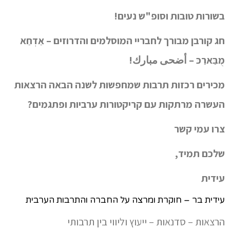
בשורות טובות וסופ"ש נעים!
חג קורבן מבורך לחבריי המוסלמים והדרוזים – אַדְחַא
מֻבַּארַכּ – أضحى مبارك!
מכירים רכזות תרבות שמחפשות לשנה הבאה הרצאות
העשרה מרתקות עם קריקטורות ערביות ופתגמים?
צרו עמי קשר
שלכם תמיד,
עידית
עידית בר – חוקרת ומרצה על החברה והתרבות הערבית
הרצאות – סדנאות – ייעוץ וליווי בין תרבותי