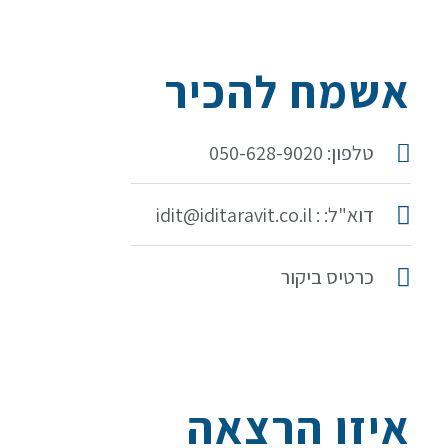
אשמח להכיר
טלפון: 050-628-9020
דוא"ל: : idit@iditaravit.co.il
כרטיס ביקור
איזו הרצאה