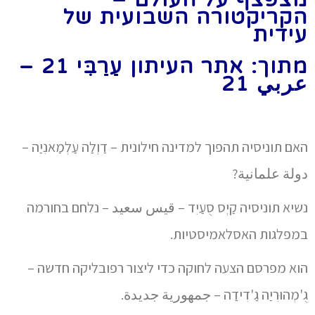
הקריקטורה השבועית של
עידית
מתוך: אתר העיתון עַרַבִּי 21 –
عربي 21
האם תוניסיה תהפוך למדינה חילונית – דַוְלַה עַלְמַאנִיַה –
دولة علمانية?
נשיא תוניסיה קַיְס סֻעַיִד – قيس سعيد – נלחם בחורמה
במפלגות האסלאמיסטיות.
הוא מפרסם הצעה לחוקה כדי ליצור רפובליקה חדשה –
גֻ'מְהוּרִיַה גַ'דִידַה – جمهورية جديدة.