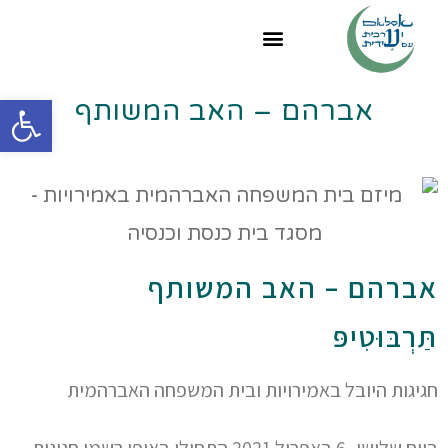
פתח
אברהם – האב המשותף
אברהם – האב המשותף
תַּרְבּוּטִיפּ
חגיגות היובל באמירויות ובית המשפחה האברהמית
ביום שלישי, 6 באפריל 2021 התחילו באופן רשמי חגיגות