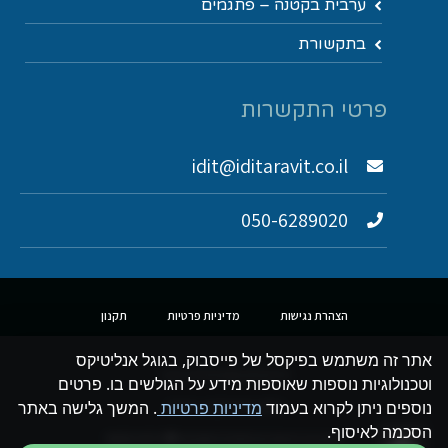
ערבית בקטנה – פתגמים
בתקשורת
פרטי התקשרות
idit@iditaravit.co.il
050-6289020
הצהרת נגישות
מדיניות פרטיות
תקנון
אתר זה משתמש בפיקסל של פייסבוק, בגוגל אנליטיקס
כל הזכויות שמורות לעידית בר
וטכנולוגיות נוספות שאוספות מידע על הגולשים בו. פרטים
נוספים ניתן לקרוא בעמוד
מדיניות פרטיות
. המשך גלישה באתר
צילום :דאפי ספונר. פנימה.
הסכמה לאיסוף.
גלילה לראש העמוד
עיצוב ובניית אתרים MADE WITH ❤ HAZAN STUDIO