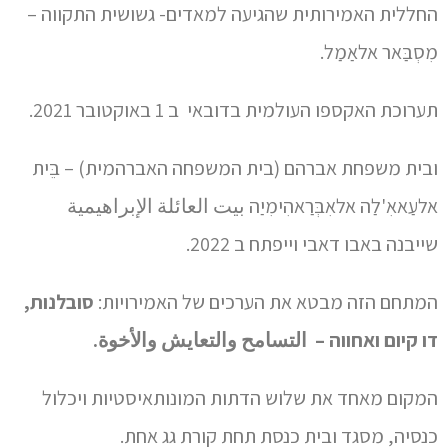
החללית האמירותית שהגיעה למאדים- גשושית התקווה –
מִסְבַּאר אלאַמַל.
תערוכת האקספו העולמית בדובאי ב 1 באוקטובר 2021.
ובית משפחת אברהם (בית המשפחה האברהמית) – בֵּית
אלעַאאִ'לַה אלאִבְּרַאהִימִיַה بيت العائلة الإبراهيمية
שייבנה באבו דאבי וייפתח ב 2022.
המתחם הזה מבטא את הערכים של האמירויות:
סובלנות,
דו קיום ואחווה – التسامح والتعايش والأخوة.
המקום מאחד את שלוש הדתות המונותאיסטיות ויכלול
כנסיה, מסגד ובית כנסת תחת קורת גג אחת.