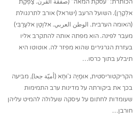
הכותרת: "עסקת המאה" (صفقة القرن. צַפְקַת
אלְקַרְן). השועל הרעב (ישראל) אורב לתרנגולת
(האומה הערבית. الوطن العربي. אלוַטַן אלעַרַבִּי)
מעבר לפינה. הוא מפתה אותה להתקרב אליו
בעזרת הגרגירים שהוא מפזר לה. אוטוטו היא
תיבלע בתוך כרסו…
הקריקטוריסטית, אוּמַיַה ג'וּחַא (أميّة جحا), מביעה
בכך את ביקורתה על מדינות ערב התמימות
שעומדות לחתום על עיסקה שעלולה להמיט עליהן
חורבן…