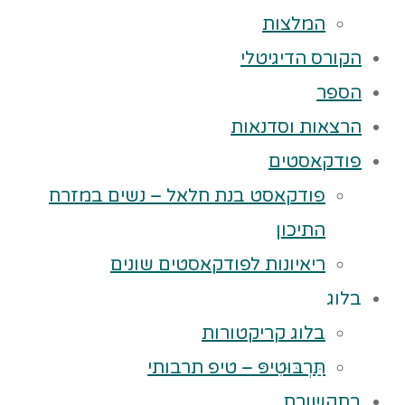
המלצות
הקורס הדיגיטלי
הספר
הרצאות וסדנאות
פודקאסטים
פודקאסט בנת חלאל – נשים במזרח
התיכון
ריאיונות לפודקאסטים שונים
בלוג
בלוג קריקטורות
תַּרְבּוּטִיפּ – טיפ תרבותי
בתקשורת