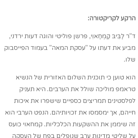
הרקע לקריקטורה:
ד"ר לַבִּיבּ קַמְחַאוִי, פרשן פוליטי והוגה דעות ירדני,
מביע את דעתו על "עסקת המאה" בעמוד הפייסבוק
שלו.
הוא טוען כי תוכנית השלום האזורית של הנשיא
טראמפ מוליכה שולל את הערבים. היא תעניק
לפלסטינים תמריצים כספיים שישפרו את איכות
חייהם, אך ימסמסו את זכויותיהם. הנפט הערבי הוא
זה שיממן את ההשקעות הכלכליות. קמחאוי כועס
על שליטי מדינות ערב שנופלים בפח של העסקה