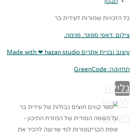
תקנון
כל הזכויות שמורות לעידית בר
צילום :דאפי ספונר. פנימה.
עיצוב ובניית אתרים Made with ❤ hazan studio
תחזוקה: GreenCode
גלילה
לראש
העמוד