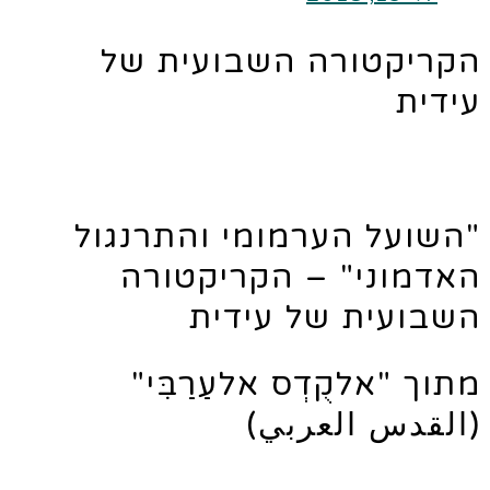
הקריקטורה השבועית של
עידית
"השועל הערמומי והתרנגול
האדמוני" – הקריקטורה
השבועית של עידית
מתוך "אלקֻדְס אלעַרַבִּי"
(القدس العربي)