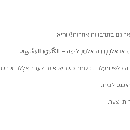
 גם בתרבויות אחרות!) והיא:
ب
או אלכֻּנְדַרַה אלמַקְלוּבַּה –
الكُنْدَرَة المَقْلوبِة
.
 כלפי מעלה , כלומר כשהיא פונה לעבר אַלְלַה שבשמ
היכנס לבית.
ות וצער.