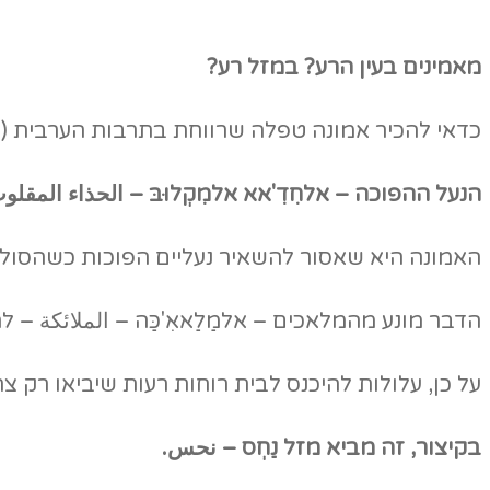
מאמינים בעין הרע? במזל רע?
כדאי להכיר אמונה טפלה שרווחת בתרבות הערבית (אך
הנעל ההפוכה – אלחִדִ'אא אלמִקְלוּבּ –
الحذاء المقلو
האמונה היא שאסור להשאיר נעליים הפוכות כשהסוליה
הדבר מונע מהמלאכים – אלמַלַאאִ'כַּה – الملائكة – ל
על כן, עלולות להיכנס לבית רוחות רעות שיביאו רק צר
בקיצור, זה מביא מזל נַחְס – نحس.