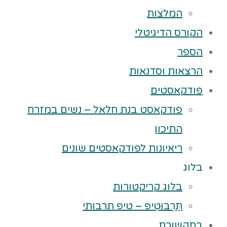
המלצות
הקורס הדיגיטלי
הספר
הרצאות וסדנאות
פודקאסטים
פודקאסט בנת חלאל – נשים במזרח
התיכון
ריאיונות לפודקאסטים שונים
בלוג
בלוג קריקטורות
תַּרְבּוּטִיפּ – טיפ תרבותי
בתקשורת