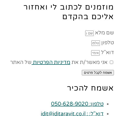
מוזמנים לכתוב לי ואחזור
אליכם בהקדם
שם מלא
טלפון
דוא"ל
אני מאשר/ת את
מדיניות הפרטיות
של האתר
אשמח לקבל פרטים
אשמח להכיר
טלפון: 050-628-9020
דוא"ל: : idit@iditaravit.co.il