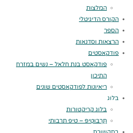
המלצות
הקורס הדיגיטלי
הספר
הרצאות וסדנאות
פודקאסטים
פודקאסט בנת חלאל – נשים במזרח
התיכון
ריאיונות לפודקאסטים שונים
בלוג
בלוג קריקטורות
תַּרְבּוּטִיפּ – טיפ תרבותי
בתקשורת