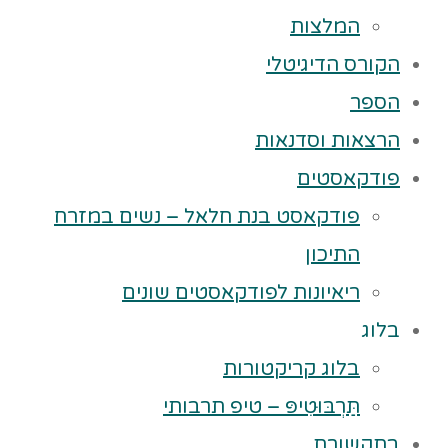
המלצות
הקורס הדיגיטלי
הספר
הרצאות וסדנאות
פודקאסטים
פודקאסט בנת חלאל – נשים במזרח
התיכון
ריאיונות לפודקאסטים שונים
בלוג
בלוג קריקטורות
תַּרְבּוּטִיפּ – טיפ תרבותי
בתקשורת