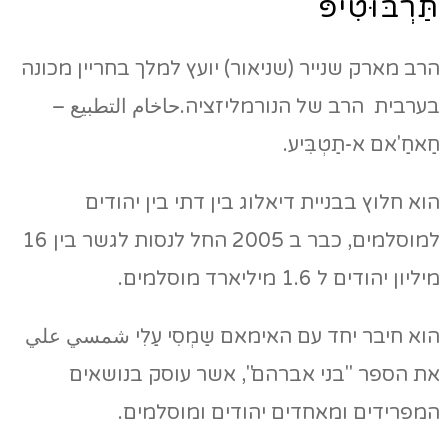
תַּרְבּוּטִיפּ
הרב מארק שנייר (שניאור) יועץ למלך בחריין מכונה
בערבית הרב של הנורמליזציה.حاخام التطبيع –
חַאחַ'אם א-תַטְבִּיע.
הוא חלוץ בבניית דיאלוג בין דתי בין יהודים
למוסלמים, כבר ב 2005 החל לנסות לגשר בין 16
מיליון יהודים ל 1.6 מיליארד מוסלמים.
הוא חיבר יחד עם האימאם שַמְסִי עַלִי شمسي علي
את הספר "בני אברהם", אשר עוסק בנושאים
המפרידים ומאחדים יהודים ומוסלמים.