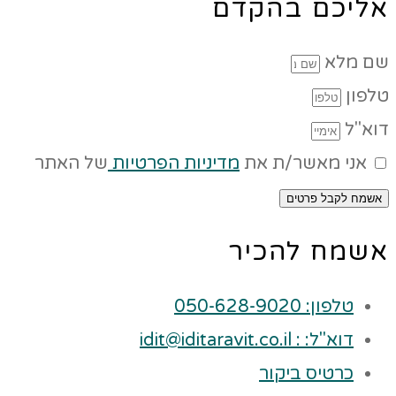
אליכם בהקדם
שם מלא
טלפון
דוא"ל
אני מאשר/ת את
מדיניות הפרטיות
של האתר
אשמח לקבל פרטים
אשמח להכיר
טלפון: 050-628-9020
דוא"ל: : idit@iditaravit.co.il
כרטיס ביקור