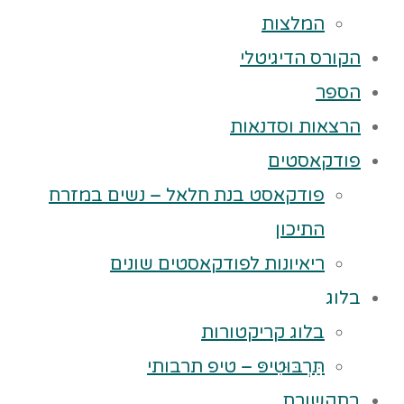
המלצות
הקורס הדיגיטלי
הספר
הרצאות וסדנאות
פודקאסטים
פודקאסט בנת חלאל – נשים במזרח
התיכון
ריאיונות לפודקאסטים שונים
בלוג
בלוג קריקטורות
תַּרְבּוּטִיפּ – טיפ תרבותי
בתקשורת