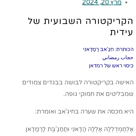
מרץ 20, 2024
הקריקטורה השבועית של
עידית
הכותרת: חִגַ'אבּ רַמַדַאנִי
حجاب رمضاني
כיסוי ראש של רמדאן
האישה בקריקטורה לבושה בבגדים צמודים
שמבליטים את חמוקי גופה.
היא מכסה את שערה בחיג'אב ואומרת:
אַלְחַמְדֻלִלַה אַלְלַה הַדַאנִי וּתַחַגַ'בְּת לַרַמַדַאן