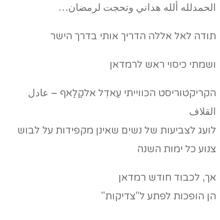
الحمدلله ألله هداني وتحجت لرمضان…
תודה לאל אללה הדריך אותי בדרך הישר
ושמתי כיסוי ראש לרמדאן
הקריקטוריסט הכווייתי עַאדֵל אלקַלַאף – عادل
القلاف
לועג לצביעות של נשים שאינן מקפידות על לבוש
צנוע כל ימות השנה
אך, לכבוד חודש רמדאן
הן הופכות לפתע ל"צדיקות"