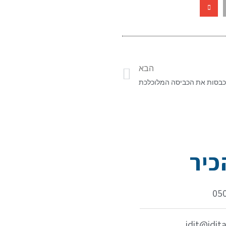
הבא
יר