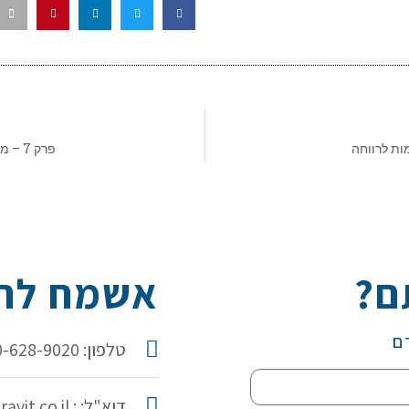
פרק 7 – מכבסות את הכביסה המלוכלכת
ם?
אשמח להכ
ם
טלפון: 050-628-9020
דוא"ל: : idit@iditaravit.co.il