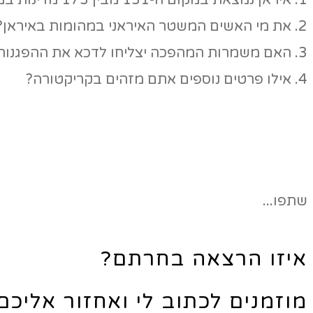
1. איראן נמצאת במקום ה-131 מבין 173 מדינות במדד השחיתות העולמי. האם רק השחיתות הוציאה את האיראנים לרחובות?
2. את מי האשים המשטר האיראני במהומות באיראן?
3. האם משמרות המהפכה יצליחו לדכא את ההפגנות כפי שעשו ב-2009? מה דעתכם?
4. אילו פרטים נוספים אתם מזהים בקריקטורה?
שתפו...
איזו הרצאה בחרתם?
מוזמנים לכתוב לי ואחזור אליכ