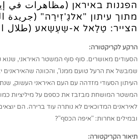
הפגנות באיראן (مظاهرات في إي
מתוך עיתון "אלגַ'זִירַה" (جريدة ا
הצייר: טַלַאל א-שַעְשַאע (طلال 
הרקע לקריקטורה:
הסעודים מאושרים. סוף סוף המשטר האיראני, שנוא נפשם
שמבשל את הרעל טועם ממנו", והכוונה שהאיראנים 
העיתון הסעודי מזדהה עם העם האיראני העשוק, שנתון
המשטר המושחת מבזבז את כספם על מיליציות כמו ח
לאיראנים המדוכאים לא נותרה עוד ברירה. הם יוצאי
ובמילים אחרות: "איפה הכסף"?
תיאור הקריקטורה: