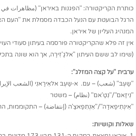
כותרת הקריקטורה: "הפגנות באיראן" (مظاهرات في إي
הרגל הבועטת עם הנעל הכבדה מסמלת את "העם האיראנ
המנהיג העליון של איראן.
אין זה פלא שהקריקטורה פורסמה בעיתון סעודי העוין
(שימו לב ששם העיתון "אלגַ'זִירַה, אך הוא שונה בתכלית
ערבית "על קצה המזלג":
"שַעְבּ" (شعب) – עם. א-שַעְבּ אלאִירַאנִי (الشعب الإي
"נִיזַאם"/"נִטַ'אם" (نظام) – משטר
"אִינְתִיפַאדַה"/"אִנְתִפַאצַ'
ה (إنتفاضة) – התקוממות, ה
שאלות וקושיות: