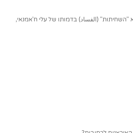
"השחיתות" (الفساد) בדמותו של עלי ח'אמנאי,