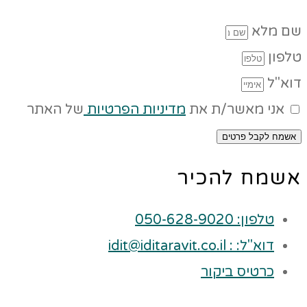
שם מלא
טלפון
דוא"ל
אני מאשר/ת את
מדיניות הפרטיות
של האתר
אשמח לקבל פרטים
אשמח להכיר
טלפון: 050-628-9020
דוא"ל: : idit@iditaravit.co.il
כרטיס ביקור