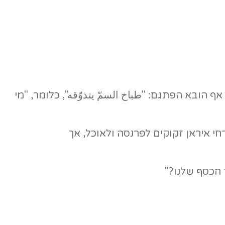
 הובא הפתגם: "طباخ السمّ يتذوّقه", כלומר, "מי
י איראן זקוקים לפרנסה ולאוכל, אך
 הכסף שלנו?"