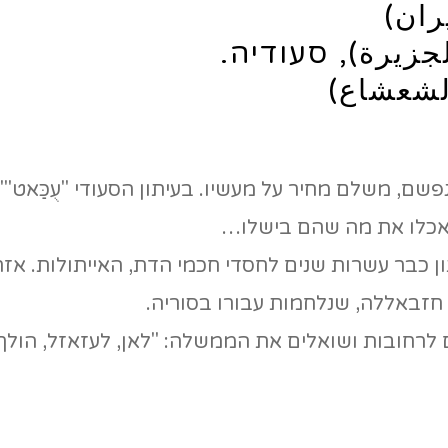
ران)
لجزيرة), סעודיה.
الشعشاع)
, משלם מחיר על מעשיו. בעיתון הסעודי "עֻכַּאט'" אף
יאכלו את מה שהם בישלו…
 כבר עשרות שנים לחסדי חכמי הדת, האייתולות. אזרח
זבאללה, שנלחמות עבורו בסוריה.
ם לרחובות ושואלים את הממשלה: "לאן, לעזאזל, הולך