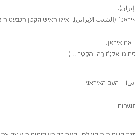
ران).
י" (الشعب الإيراني), ואילו האיש הקטן הנבעט הוא 
 את איראן.
 מ"אלגַ'זִירַה" הקַטַרי…)
راني) – העם האיראני
תנערות