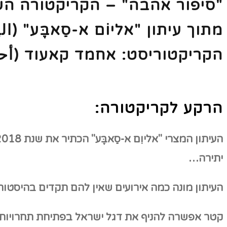
"סיפור אהבה" – הקריקטורה הש
מתוך עיתון "אליוֹם א-סַאבֶּע"
(ال
הקריקטוריסט: אחמד קאעוד (
أح
הרקע לקריקטורה:
העיתון המצרי "אליוִם א-סַאבֶּע" הכתיר את שנת 2018 כשנת הנורמליזציה בספורט בין קטר לישראל (
יתירה…
העיתון מונה כמה אירועים שאין להם תקדים בהיסטור
קטר אפשרה להניף את דגל ישראל בפתיחת תחרויות 