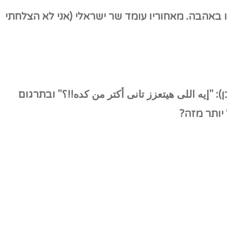
יו באהבה. מאחוריו עומד שר ישראלי (אני לא הצלחתי
: "
إيه
اللى
هيتعزز
تانى
أكتر
من
كده
!!
؟
" ובתרגום
יותר מזה?