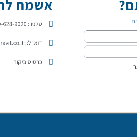
ם?
אשמח להכ
ם
טלפון: 050-628-9020
דוא"ל: : idit@iditaravit.co.il
כרטיס ביקור
ר