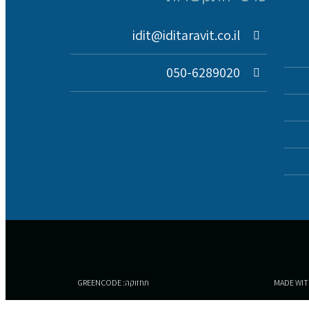
idit@iditaravit.co.il
050-6289020
תחזוקה: GREENCODE