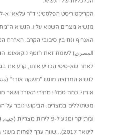
הכלכליות של הנשיא.
הקריקטוריסט הפלסטיני ד"ר עלאא' א-ל
מנשיא מצרים השנוא עליו. הנשיא ה"מת
האגרוף ונח בין סיבובי הקרב. האזרח ה
المصري) לעומת זאת חוטף נוקאאוט. הו
לאחר שא-סיסי הכריע אותו, קרע את בגד
לנשיא המרוצה מוגש "משקה אורז" (مشر
אורז? כמה סמלי! מחירי האורז ושאר מוצ
משתוללים במצרים. הביקוש גובר על הה
ומתייקר ומגיע ל-9 לירות מצריות (
לינואר 2017)…שווה ערך לפחות משנ