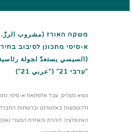
משקה האורז (مشروب الرزّ. מַשְ
א-סיסי מתכונן לסיבוב בחיר
(السيسي يستعدّ لجولة رئاسية 
"ערבי 21" ("عربي 21")
נשיא מצרים, עבד אלפתאח א-סיסי, נתון
ולהשמצות באינטרנט וברשתות החברתי
האינפלציה דוהרת והאזרח המצרי נאנק