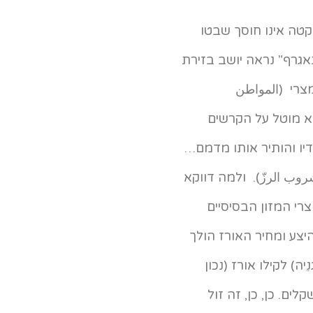
קטה אינו חוסך שבטו
אגרף" נראה יושב בזירת
מצרי (المواطن
א מוטל על הקרשים
יו והותיר אותו מדמם…
وب الرزّ). ולמה דווקא
רי המזון הבסיסיים
יצע ומחיר האורז הולך
جنيه, גְנֵיה) לקילו אורז (נכון
י שקלים. כן, כן, זה זול