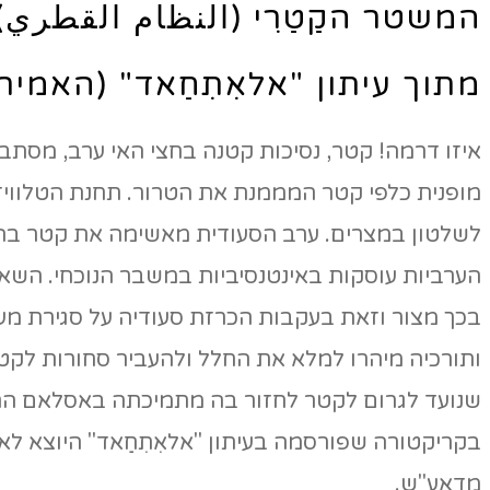
המשטר הקַטַרִי (النظام القطري)
מתוך עיתון "אלאִתִחַאד" (האמירויו
איזו דרמה! קטר, נסיכות קטנה בחצי האי ערב, מסתב
מופנית כלפי קטר המממנת את הטרור. תחנת הטלוויזי
הערביות עוסקות באינטנסיביות במשבר הנוכחי. השאלה
בכך מצור וזאת בעקבות הכרזת סעודיה על סגירת מעב
ותורכיה מיהרו למלא את החלל ולהעביר סחורות לקטר
שנועד לגרום לקטר לחזור בה מתמיכתה באסלאם הרד
בקריקטורה שפורסמה בעיתון "אלאִתִחַאד" היוצא ל
מדאע"ש.