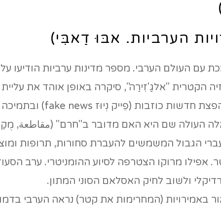
ת הערביות. אבּוּ דַאבִּי)
כת עם העולם הערבי. מספר מדינות ערביות הודיעו ע
ה הקטרית "אלגַ'זִירַה", סיקרה באופן אוהד את עלי
לשלטון במצרים. ערב הסעודי
 העולה שם היא האם מדובר ב"חרם" (مقاطعة, מֻקַאטַ
רי הגבול המשמשים להעברת סחורות, תרופות ומוצרי
. אפילו מרוקו הצטרפה לסיוע ההומניטרי. ערב הסעו
יקלי ולשוב לחיק האסלאם הסוני המתון.
אור באמירויות (המחרימות את קטר) נראה הערבי בדמ