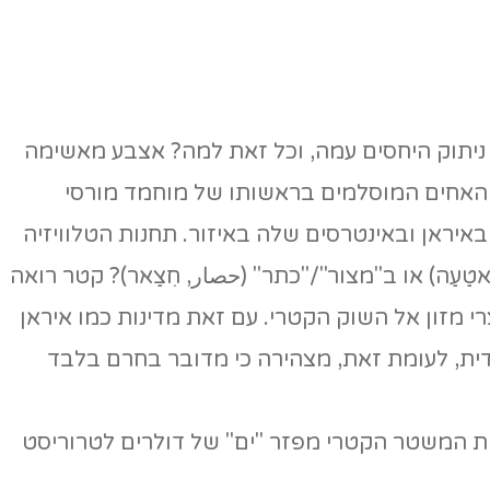
ל ניתוק היחסים עמה, וכל זאת למה? אצבע מאשימה
ית האחים המוסלמים בראשותו של מוחמד מורסי
ת מאשימה את קטר בהפצת חדשות כוזבות (פֵייק נְיוּז fake news) ובתמיכה באיראן ובאינטרסים שלה באיזור. תחנות הטלוויזיה
עַה) או ב"מצור"/"כתר" (حصار, חִצַאר)? קטר רואה
 מזון אל השוק הקטרי. עם זאת מדינות כמו איראן
דית, לעומת זאת, מצהירה כי מדובר בחרם בלבד
ות המשטר הקטרי מפזר "ים" של דולרים לטרוריסט