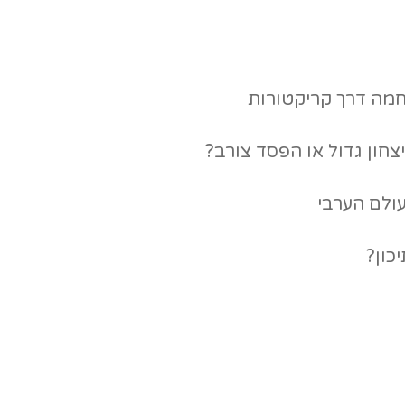
מה דרך קריקטורות
צחון גדול או הפסד צורב?
ולם הערבי
כון?