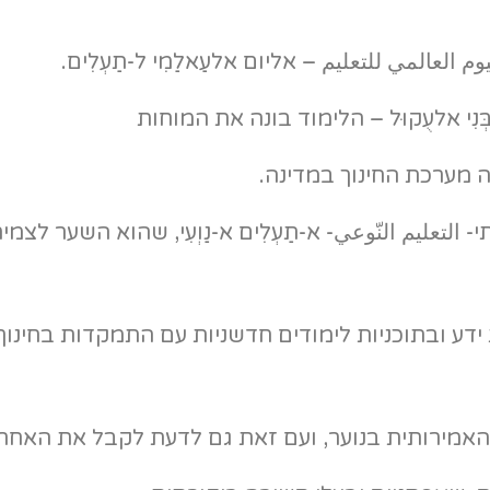
ְּנִי אלעֻקוּל – הלימוד בונה את המוחות
 מערכת החינוך במדינה.
التعليم النّوعي- א-תַעְלִים א-נַוְעִי, שהוא השער לצמי
דע ובתוכניות לימודים חדשניות עם התמקדות בחינוך
האמירותית בנוער, ועם זאת גם לדעת לקבל את האחר.