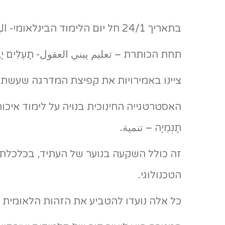
בתאריך 24/1 חל יום הלימוד הבינלאומי- اليوم العالمي للتعليم – אליום אלעַאלַמִי ל-תַעְלִים.
תחת הכותרת – تعليم يبني العقول- תַעְלִים יַב
ציינו באמירויות את קפיצת המדרגה שעשתה
האסטרטגייה החינוכית בנויה על לימוד איכותי- 
תַנְמִיַה – تنمية.
זה כולל השקעה בנוער של העתיד, בכלכלת י
הטכנולוגי.
כל אלה נועדו להטביע את הזהות הלאומית 