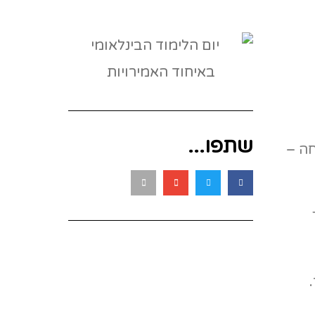
שתפו...
חה –