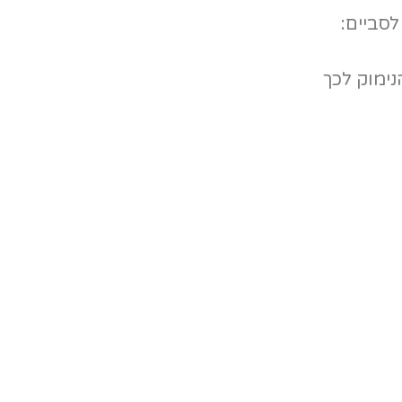
לסביים:
 אור lightyear בבתי הקולנוע. הנימוק לכך