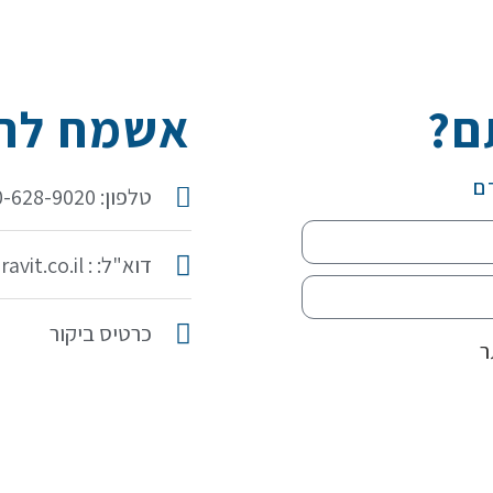
ם?
אשמח להכ
ם
טלפון: 050-628-9020
דוא"ל: : idit@iditaravit.co.il
כרטיס ביקור
ר