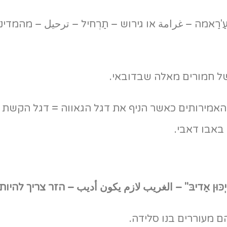
'רַאמה – غرامة או גירוש – תַרְחיל – ترحيل – מהמדינ
של חמורים מאלה שבדובאי.
אמירותים כאשר הניף את דגל הגאווה = דגל הקשת בע
באבו דאבי.
יְכּוּן אַדיבּ" – الغريب لازم يكون أديب – הזר צריך להיו
ם מעוררים בנו סלידה.