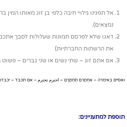
אל תפגינו גילויי חיבה כלפי בן זוג מאותו המין ב
נמצאים).
דאגו שלא לפרסם תמונות שעלולות לסבך אתכם
את הרשתות החברתיות)
אם אתם זוג – שתי נשים או שני גברים – פשוט ה
ואסיים באימרה – אִחְתַרִם תֻחְתַרַם – احترم تحترم – אם תכבד – יכבדו
תוספת למתעניינים: