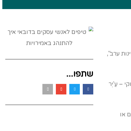
ות ערב",
שתפו...
– עַ'יְר
ם או