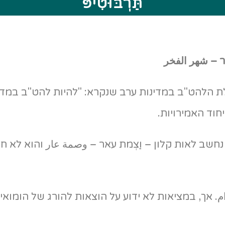
תַּרְבּוּטִיפּ
'ר – شهر الفخر
 הלהט"ב במדינות ערב שנקרא: "להיות להט"ב במדינ
וד האמירויות.
חשב לאות קלון – וַצְמת עאר – وصمة عار והוא לא חוקי 
ام. אך, במציאות לא ידוע על הוצאות להורג של הומואי