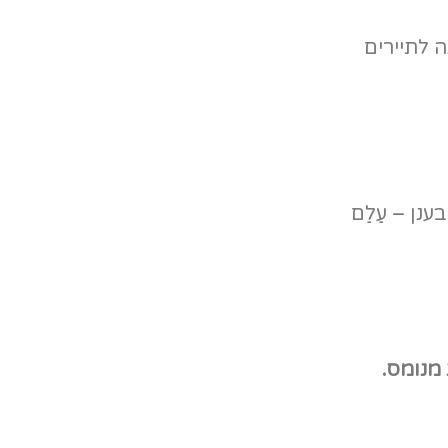
ה לתיירים
נן – עַלַם
ת מנומס.