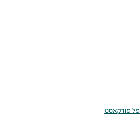
פל פודקאסט