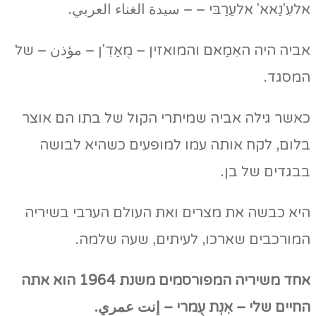
אלעִ'נַאא' אלעַרַבּי – – سيدة الغناء العربي.
אביה היה האִמַאם והמואזין – מֻאַדִ'ן – مؤذن – של
המסגד.
כאשר גילה אביה שמיתרי הקול של בתו הם אוצר
בלום, לקח אותה עמו למופעים כשהיא לבושה
בבגדים של בן.
היא כבשה את מצרים ואת העולם הערבי בשיריה
המורכבים שארכו, לעיתים, שעה שלמה.
אחד משיריה המפורסמים משנת 1964 הוא אתה
החיים שלי – אִנְת עֻמרי – إنت عمري.