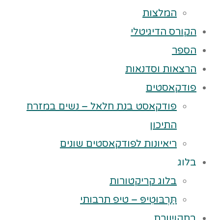
המלצות
הקורס הדיגיטלי
הספר
הרצאות וסדנאות
פודקאסטים
פודקאסט בנת חלאל – נשים במזרח
התיכון
ריאיונות לפודקאסטים שונים
בלוג
בלוג קריקטורות
תַּרְבּוּטִיפּ – טיפ תרבותי
בתקשורת