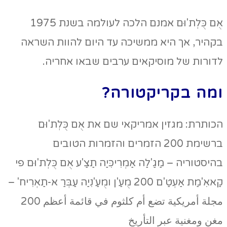
אֻם כֻּלְת'וּם אמנם הלכה לעולמה בשנת 1975
בקהיר, אך היא ממשיכה עד היום להוות השראה
לדורות של מוסיקאים ערבים שבאו אחריה.
ומה בקריקטורה?
הכותרת: מגזין אמריקאי שם את אֻם כֻּלְת'וּם
ברשימת 200 הזמרים והזמרות הטובים
בהיסטוריה – מַגַ'לַה אַמְרִיכִּיַה תַצַ'ע אֻם כֻּלְת'וּם פי
קַאאִ'מַת אַעְטַ'ם 200 מֻעַ'ן ומֻעַ'נִיַה עַבְּרַ א-תַאְרִיח' –
مجلة أمريكية تضع أم كلثوم في قائمة أعظم 200
مغن ومغنية عبر التأريخ