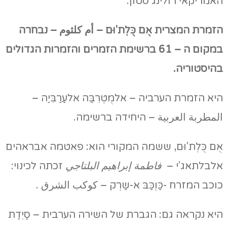
האמריקאי רולינג סטון.
הזמרת המצרית אֻם כֻּלְת'וּם – أم كلثوم – נבחרה
במקום ה – 61 ברשימת הזמרים והזמרות הגדולים
בהיסטוריה.
היא הזמרת הערביה – אלמֻטְרִבַּה אלעַרַבִּיַה –
المطربة العربية – היחידה ברשימה.
אֻם כֻּלְת'וּם, ששמה המקורי הוא: פאטמה אבראהים
אלבלתאג'י –
فاطمة إبراهيم البلتاجي
זכתה לכינוי:
כוכב המזרח -כַּוְכַּבּ א-שַרְק – كوكب الشرق .
היא נקראה גם: הגברת של השירה הערבית – סַיִדַת