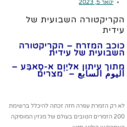
ינואר 5, 2023
הקריקטורה השבועית של
עידית
כוכב המזרח
– הקריקטורה
השבועית של עידית
מתוך עיתון אליַוְם א-סַאבִּע –
اليوم السابع –
מצרים
לא רק הזמרת עפרה חזה זכתה להיכלל ברשימת
200 הזמרים הטובים בעולם של מגזין המוסיקה