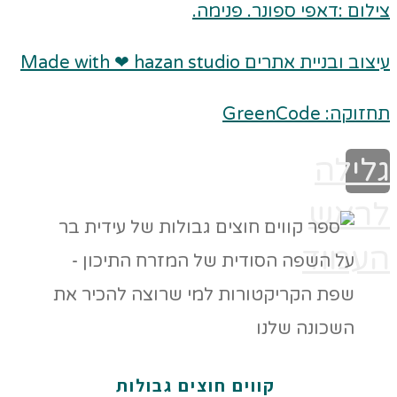
צילום :דאפי ספונר. פנימה.
עיצוב ובניית אתרים Made with ❤ hazan studio
תחזוקה: GreenCode
גלילה
לראש
העמוד
קווים חוצים גבולות