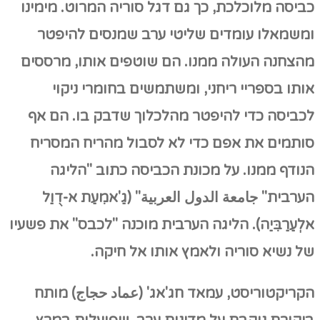
כביסה מלוכלכת, כך גם דגל סוריה המרוט. מימינו
ומשמאלו עומדים שליטי ערב שמנסים להיפטר
מהצחנה העולה ממנו. הם שוטפים אותו, מרססים
אותו בספריי ריחני, ומשתמשים בחומרי ניקוי
לכביסה כדי להיפטר מהלכלוך שדבק בו. הם אף
סותמים את אפם כדי לא לסבול מהריח המסריח
הנודף ממנו. על מכונת הכביסה כתוב "הליגה
הערבית"
جامعة الدول العربية"
(גַ'אמִעַת א-דֻוַל
אלְעַרַבִּיַה). הליגה הערבית מוכנה "לכבס" את פשעיו
של נשיא סוריה ולאמץ אותו אל חיקה.
הקריקטוריסט, עמאד חג'אג' (عماد حجاج) מותח