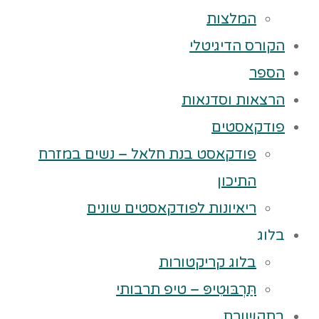
המלצות
הקורס הדיגיטלי
הספר
הרצאות וסדנאות
פודקאסטים
פודקאסט בנת חלאל – נשים במזרח
התיכון
ריאיונות לפודקאסטים שונים
בלוג
בלוג קריקטורות
תַּרְבּוּטִיפּ – טיפ תרבותי
בתקשורת