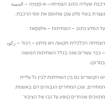
רכבת שעליה כתוב הצמיחה– א-תַנְמִיַה – التنمية
נעצרת בשל סלע ענק שחוסם את פסי הרכבת.
על הסלע כתוב – השחיתות – אלפַסַאד.
הצמיחה הכלכלית תקועה ויש מיתון – רֻכּוּד – ركود
– כבר עשרים שנה בגלל השחיתות הפושה
במרוקו.
יש הקושרים גם בין השחיתות לבין גל עליית
המחירים, שכן המחירים הגבוהים הם באשמת
מתווכים שגוזרים קופון על גבו של הציבור