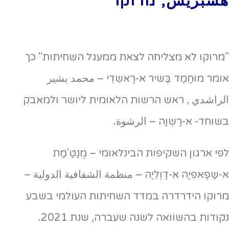
هسبريس, מרוקו
"מרוקו לא מצליחה לצאת ממעגל השחיתות" כך
אומר מוּחַמַד בַּשיר א-רַאשִדִי – محمد بشير
الراشدي , ראש הרשות הלאומית ליושר ולמאבק
בשוחד- א-רַשְוַה – الرشوة.
לפי ארגון השקיפות הבינלאומי – מֻנַטַ'מַת
א-שַפַאפִיַה א-דַוְלִיַה – منظمة الشفافية الدولية –
מרוקו הידרדרה במדד השחיתות העולמי בשבע
נקודות בהשוואה לשנה שעברה, שנת 2021.