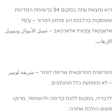
היא נמצאת עתה במקום 94 ברשימת המדינות
שעוסקות בהלבנת הון ומימון הטרור – עַ'סְל
אלאַמְוַאל וַתַמְוִיל אלאִרְהַאבּ – غسل الأموال وتمويل
الإرهاب.
הפרשנית המרוקאית שריפה לומיר – شريفة لومير
– לא מופתעת כלל מהנתונים.
לדבריה, במקום ללכת קדימה ולהשתפר, מרוקו
פשוט הולכת אחורה.