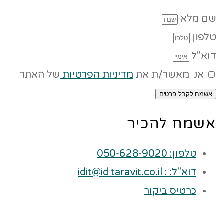
שם מלא
טלפון
דוא"ל
אני מאשר/ת את
מדיניות הפרטיות
של האתר
אשמח לקבל פרטים
אשמח להכיר
טלפון: 050-628-9020
דוא"ל: : idit@iditaravit.co.il
כרטיס ביקור