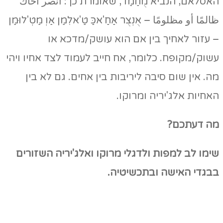
האסלאם, הנביא מֻחַמַד, שאומרת כך: انصر أخاك
ظالمًا أو مظلومًا – אֻנְצֻר אַחַ'אכַּ טַ'אלִמַן אַוְ מַטְ'לוּמַן
– עזור לאחיך בין אם הוא עושק/מדכא או
עשוק/מקופח. כלומר, אח חייב לעמוד לצד אחיו ויהי
מה. אין שום סיבה ליריבות בין אחים. גם לא בין
האחיות אלג'יריה ומרוקו.
מה דעתכם?
שימו לב למפות ולדגלי מרוקו ואלג'יריה השזורים
בבגדי האישה ובתכשיטיה.