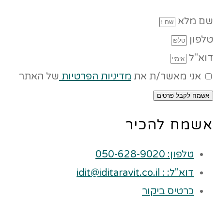
שם מלא
טלפון
דוא"ל
אני מאשר/ת את
מדיניות הפרטיות
של האתר
אשמח לקבל פרטים
אשמח להכיר
טלפון: 050-628-9020
דוא"ל: : idit@iditaravit.co.il
כרטיס ביקור