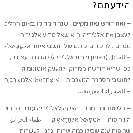
הידעתם?
– נאה דורש נאה מקיים:
שגריר מרוקו באום החליט
לעצבן את אלג'יריה. הוא שאל מדוע אלג'יריה
מסרבת להכיר בזכותם של תושבי איזור אלקַבַּאאִ'ל
– القبائل (בצפון מזרח אלג'יריה) להגדרה עצמית,
כפי שהיא דורשת ממרוקו להעניק אוטונומיה
לתושבי הסהרה המערבית – א-צַחְרַאא' אלמַעְ'רִבִּיַה
– الصحراء المغربية…
– בלי טובות
: מרוקו הציעה לאלג'יריה עזרה בכיבוי
השריפות – אִטְפַאא' אלחַרַאאִ'ק – إطفاء الحرائق .
שריפות ענק שכילו כמה יערות וגרמו לעשרות