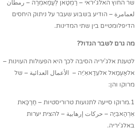
שר החוץ האלג'יראי – רַמְטַאן לְעַמַאמְרַה – رمطان
لعمامرة – הודיע בשבוע שעבר על ניתוק היחסים
הדיפלומטיים בין שתי המדינות.
מה גרם לשבר הגדול?
לטענת אלג'יריה הסיבה לכך היא הפעולות העוינות –
אלאַעְמַאל אלעִדַאאִ'ַיה – الأعمال العدائية – של
מרוקו והן:
1.מרוקו סייעה לתנועות טרוריסטיות – חַרַכַּאת
אִרְהַאבִּיַה – حركات إرهابية – להצית יערות
באלג'יריה.