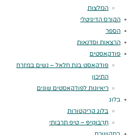
המלצות
הקורס הדיגיטלי
הספר
הרצאות וסדנאות
פודקאסטים
פודקאסט בנת חלאל – נשים במזרח
התיכון
ריאיונות לפודקאסטים שונים
בלוג
בלוג קריקטורות
תַּרְבּוּטִיפּ – טיפ תרבותי
בתקשורת