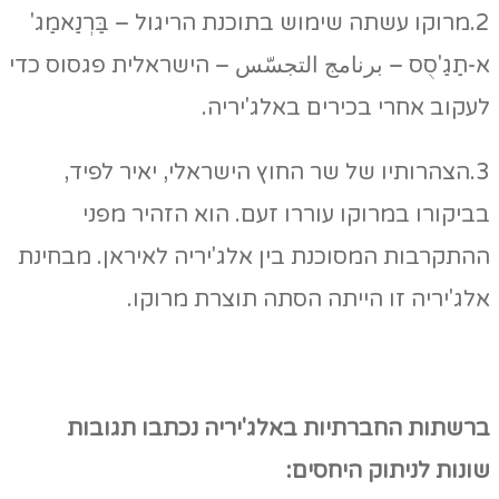
2.מרוקו עשתה שימוש בתוכנת הריגול – בַּרְנַאמַג'
א-תַגַ'סֻס – برنامج التجسّس – הישראלית פגסוס כדי
לעקוב אחרי בכירים באלג'יריה.
3.הצהרותיו של שר החוץ הישראלי, יאיר לפיד,
בביקורו במרוקו עוררו זעם. הוא הזהיר מפני
ההתקרבות המסוכנת בין אלג'יריה לאיראן. מבחינת
אלג'יריה זו הייתה הסתה תוצרת מרוקו.
ברשתות החברתיות באלג'יריה נכתבו תגובות
שונות לניתוק היחסים: