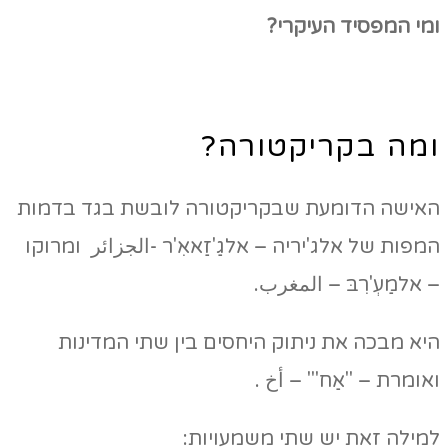
ומי המפסיד העיקרי?
ומה בקריקטורה?
האישה הדומעת שבקריקטורה לובשת בגד בדמות
המפות של אלג'יריה – אלגַ'זַאאִ'ר -الجزائر ומרוקו
– אלמַעְ'רִבּ – المغرب.
היא מבכה את ניתוק היחסים בין שתי המדינות
ואומרת – "אַח'" – أخ .
למילה זאת יש שתי משמעויות: