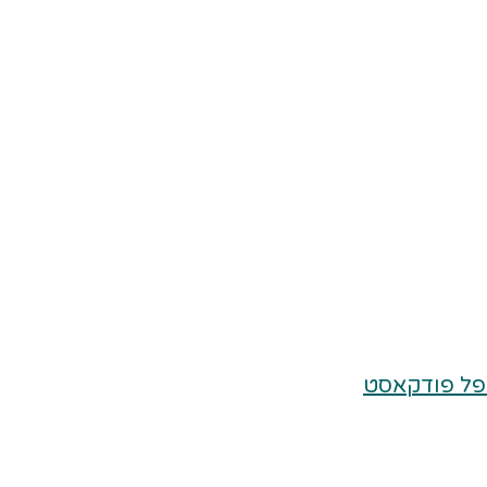
פל פודקאסט