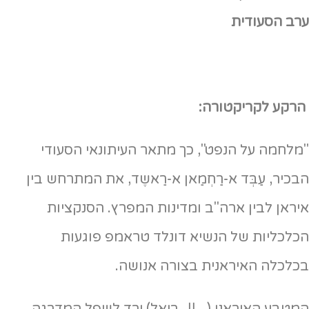
ערב הסעודית
הרקע לקריקטורה:
"מלחמה על הנפט", כך מתאר העיתונאי הסעודי
הבכיר, עַבְּד א-רַחְמַאן א-רַאשֶד, את המתרחש בין
איראן לבין ארה"ב ומדינות המפרץ. הסנקציות
הכלכליות של הנשיא דונלד טראמפ פוגעות
בכלכלה האיראנית בצורה אנושה.
המטבע האיראני (ريال רִיַאל) ירד לשפל המדרגה,