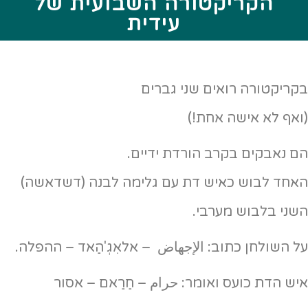
הקריקטורה השבועית של
עידית
בקריקטורה רואים שני גברים
(ואף לא אישה אחת!)
הם נאבקים בקרב הורדת ידיים.
האחד לבוש כאיש דת עם גלימה לבנה (דשדאשה)
השני בלבוש מערבי.
על השולחן כתוב: الإجهاض – אלאִגְ'הַאד – ההפלה.
איש הדת כועס ואומר: حرام – חַרַאם – אסור