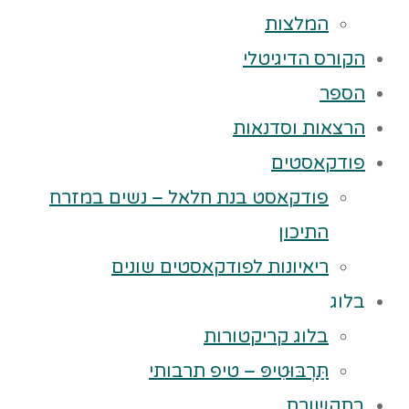
המלצות
הקורס הדיגיטלי
הספר
הרצאות וסדנאות
פודקאסטים
פודקאסט בנת חלאל – נשים במזרח
התיכון
ריאיונות לפודקאסטים שונים
בלוג
בלוג קריקטורות
תַּרְבּוּטִיפּ – טיפ תרבותי
בתקשורת