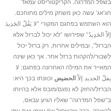
בשפל המדרגה. הקריקטוריסט עמאד
חג'אג' עשה כאן משחק מילים מתוחכם.
הוא השתמש בפתגם המקורי "لا يَفُلّ الحَدِيدَ
إلاّ الحَدِيدُ" שפירושו "לא יכול לברזל אלא
הברזל", ובמילים אחרות, רק ברזל יכול
לשבור/להקהות ברזל אחר. אך כאן שינה
המאייר את המילה האחרונה בפתגם: لا
يفلّ الحديد إلاّ
الحضيض
וכוונתו בכך היא:
הברזל/החזק לא נפגם/מובס אלא בהיותו
ב"שפל המדרגה" שאליו הגיע עבאס,
לכאורה, בכך שהשפיל את עצמו ואת עמו