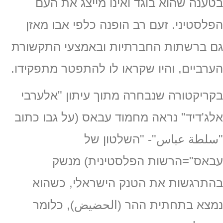
בטענה שהוא בוגד ואינו מייצג את העם
הפלסטיני. זעם רב הופנה כלפי אבו מאזן
גם ברשתות החברתיות ובאמצעי התקשורת
הערביים, והיו שקראו לו להתפטר מתפקידו.
בקריקטורה שנבחרה מתוך עיתון "אלערבי
אלג'דיד" נראה מחמוד עבאס (על גבו כתוב
"سلطة عباس"- "השלטון של
עבאס"=הרשות הפלסטינית) מנשק
בהתרגשות את הטנק הישראלי, כשהוא
נמצא בתחתית ההר (الحضيض), כלומר