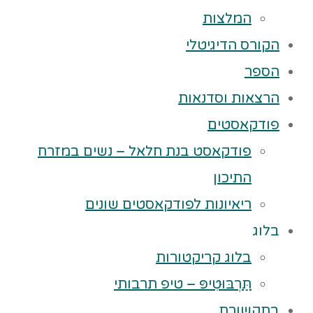
המלצות
הקורס הדיגיטלי
הספר
הרצאות וסדנאות
פודקאסטים
פודקאסט בנת חלאל – נשים במזרח
התיכון
ריאיונות לפודקאסטים שונים
בלוג
בלוג קריקטורות
תַּרְבּוּטִיפּ – טיפ תרבותי
בתקשורת