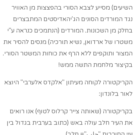
השיעים) מסייע לצבא הסורי בהפצצות מן האוויר
נגד המורדים הסונים הג'יהאדיסטים המתבצרים
בחלק מן השכונות. המורדים (הנתמכים כנראה ע"י
משטרו של ארדואן, נשיא תורכיה) מנסים להסיר את
המצור ותוקפים ללא הרף את כוחות המשטר הסורי.
בקיצור מלחמת התשה ממש!
הקריקטורה לקוחה מעיתון "אלקדס אלערבי" היוצא
לאור בלונדון:
בקריקטורה (שאותה צייר קרלוס לטוף) אנו רואים
את העיר חלב עולה באש (כתוב בערבית בגדול בין
עיי החורבות "حلب"= חלב).