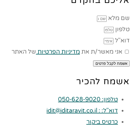
אליכם בהקדם
שם מלא
טלפון
דוא"ל
אני מאשר/ת את
מדיניות הפרטיות
של האתר
אשמח לקבל פרטים
אשמח להכיר
טלפון: 050-628-9020
דוא"ל: : idit@iditaravit.co.il
כרטיס ביקור